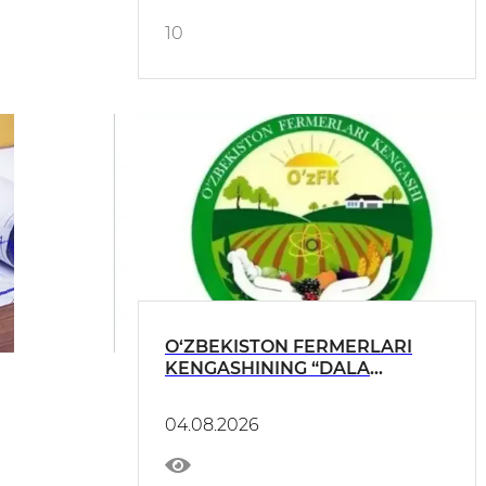
10
O‘ZBEKISTON FERMERLARI
KENGASHINING “DALA
MADANIYATI – FERMER
MAJBURIYATI” ASOSIDA DALA
04.08.2026
CHYeTLARIGA CHORVACHILIK
MAJMUALARINI QURILISHI
YUZASIDAN MUROJAATI