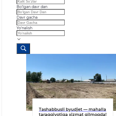
Bo‘lgan davr dan
Davr gacha
Yo‘nalish
Tashabbusli byudjet — mahalla
taraqqiyotiga xizmat qilmoqda!