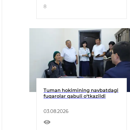
8
Tuman hokimining navbatdagi
fuqarolar qabuli o‘tkazildi
03.08.2026