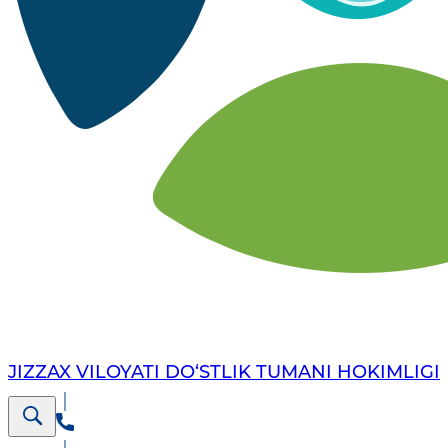
JIZZAX VILOYATI DO‘STLIK TUMANI HOKIMLIGI