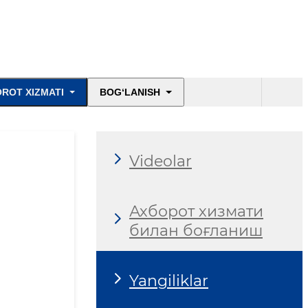
ROT XIZMATI
BOG‘LANISH
Videolar
Ахборот хизмати
билан боғланиш
Yangiliklar