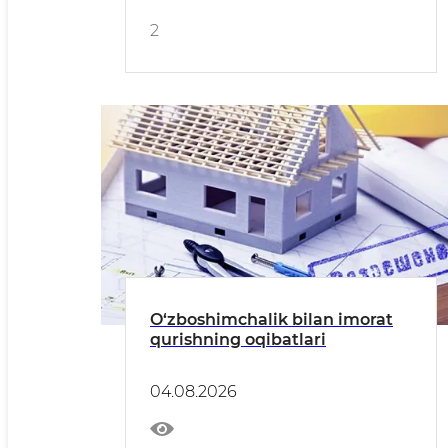
2
O‘zboshimchalik bilan imorat
qurishning oqibatlari
04.08.2026