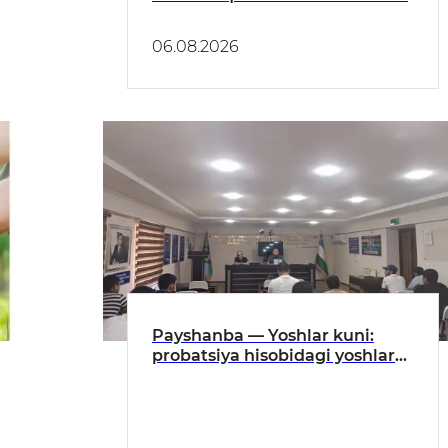
06.08.2026
Payshanba — Yoshlar kuni:
probatsiya hisobidagi yoshlar
bilan ochiq muloqot o‘tkazildi