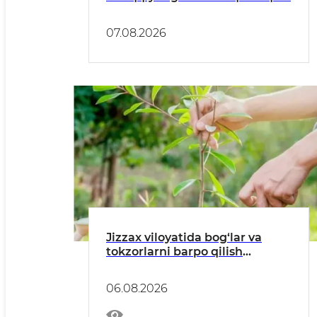
07.08.2026
Jizzax viloyatida bog‘lar va
tokzorlarni barpo qilish
bo‘yicha TAVSIYАNOMA
06.08.2026