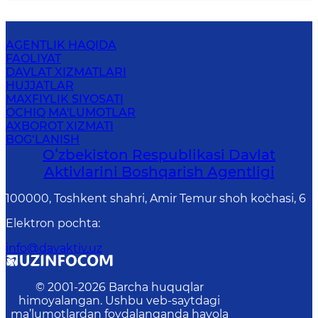
AGENTLIK HAQIDA
FAOLIYAT
DAVLAT XIZMATLARI
HUJJATLAR
MAXFIYLIK SIYOSATI
OCHIQ MA'LUMOTLAR
AXBOROT XIZMATI
BOG‘LANISH
Oʻzbekiston Respublikasi Davlat
Aktivlarini Boshqarish Agentligi
100000, Toshkent shahri, Amir Temur shoh ko`chasi, 6
Elektron pochta
:
info@davaktiv.uz
© 2001-
2026
Barcha huquqlar
himoyalangan. Ushbu veb-saytdagi
ma’lumotlardan foydalanganda havola