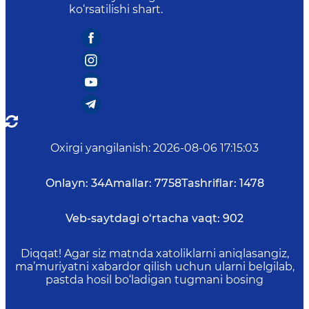
ko‘rsatilishi shart.
Oxirgi yangilanish
:
2026-08-06 17:15:03
Onlayn:
34
Amallar:
7758
Tashriflar:
1478
Veb-saytdagi o‘rtacha vaqt:
902
Diqqat! Agar siz matnda xatoliklarni aniqlasangiz,
ma’muriyatni xabardor qilish uchun ularni belgilab,
pastda hosil bo‘ladigan tugmani bosing