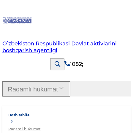
Oʻzbekiston Respublikasi Davlat aktivlarini
boshqarish agentligi
1082
;
Raqamli hukumat
Bosh sahifa
Raqamli hukumat