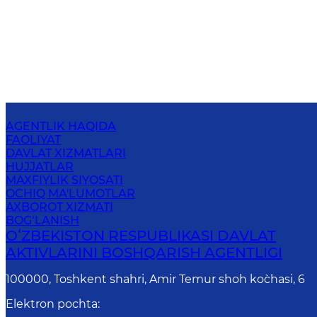
AGENTLIK HAQIDA
FAOLIYAT
DAVLAT XIZMATLARI
HUJJATLAR
MAXFIYLIK SIYOSATI
OCHIQ MA'LUMOTLAR
AXBOROT XIZMATI
BOG‘LANISH
OʻZBEKISTON RESPUBLIKASI DAVLAT
AKTIVLARINI BOSHQARISH AGENTLIGI
100000, Toshkent shahri, Amir Temur shoh ko`chasi, 6
Elektron pochta
: