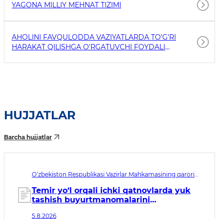
YAGONA MILLIY MEHNAT TIZIMI
AHOLINI FAVQULODDA VAZIYATLARDA TO'G'RI
HARAKAT QILISHGA O'RGATUVCHI FOYDALI
HAVOLALAR
HUJJATLAR
Barcha hujjatlar
O‘zbekiston Respublikasi Vazirlar Mahkamasining qarori
№433. Qabul qilingan sana 05.08.2026. Kuchga kirish
sanasi 01.10.2026
Temir yo‘l orqali ichki qatnovlarda yuk
tashish buyurtmanomalarini
rasmiylashtirish bo‘yicha davlat
5.8.2026
xizmatini ko‘rsatishning ma’muriy