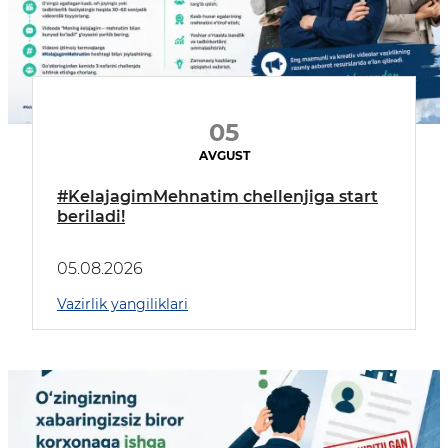
05
AVGUST
#KelajagimMehnatim chellenjiga start
beriladi!
05.08.2026
Vazirlik yangiliklari