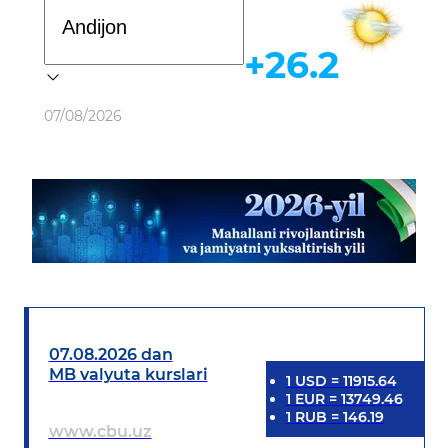
Davlat dasturi
+26.2
Ob-havo
07/08/2026
07.08.2026 dan
MB valyuta kurslari
1
USD
=
11915.64
1
EUR
=
13749.46
1
RUB
=
146.19
www.cbu.uz