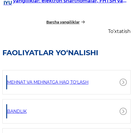
yangiliklar: elektron shartnomalar, FHTSH va
IYU
ijtimoiy imtiyozlar
Barcha yangiliklar
To‘xtatish
FAOLIYATLAR YO‘NALISHI
MEHNAT VA MEHNATGA HAQ TO‘LASH
BANDLIK