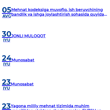
05
Mehnat kodeksiga muvofiq, ish beruvchining
bandlik va ishga joylashtirish sohasida quyidagi
AVG
majburiyatlari mavjud:
30
JONLI MULOQOT
IYU
24
Munosabat
IYU
23
Munosabat
IYU
23
Yagona milliy mehnat tizimida muhim