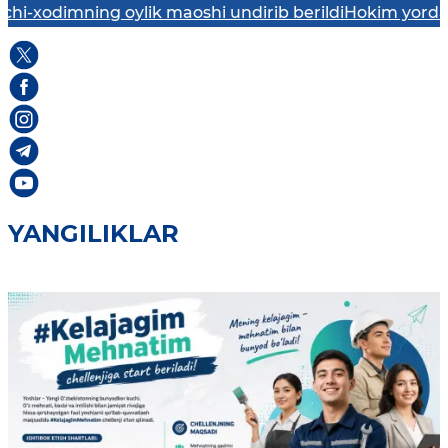
mning oylik maoshi undirib berildi
Hokim yordamchisi ni
YANGILIKLAR