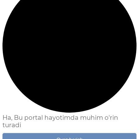
Ha, Bu portal hayotimda muhim o'rin
turadi