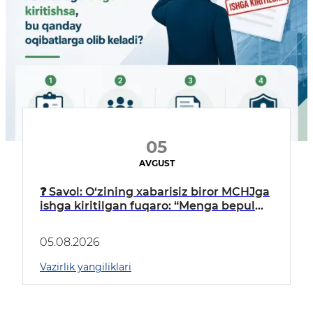
05
AVGUST
❓ Savol: O‘zining xabarisiz biror MCHJga
ishga kiritilgan fuqaro: “Menga bepul
ish staji yozilyapti, pensiya
jamg‘armamga pul tushyapti”, deb
05.08.2026
o‘ylashi mumkin.
Vazirlik yangiliklari