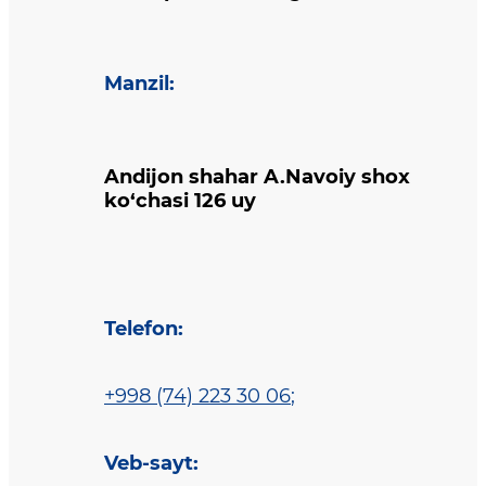
Manzil
:
Andijon shahar A.Navoiy shox
ko‘chasi 126 uy
Telefon
:
+998 (74) 223 30 06
;
Veb-sayt
: