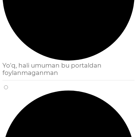
Yo'q, hali umuman bu portaldan
foylanmaganman