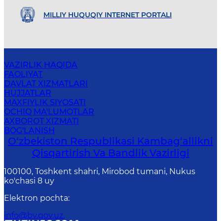
MILLIY HUQUQIY INTERNET PORTALI
VAZIRLIK HAQIDA
FAOLIYAT
DAVLAT XIZMATLARI
HUJJATLAR
MAXFIYLIK SIYOSATI
OCHIQ MA'LUMOTLAR
AXBOROT XIZMATI
BOG'LANISH
O‘zbekiston Respublikasi Kambag‘allikni
Qisqartirish Va Bandlik Vazirligi
100100, Toshkent shahri, Mirobod tumani, Nukus
ko'chasi 8 uy
Elektron pochta
:
info@bv.gov.uz.