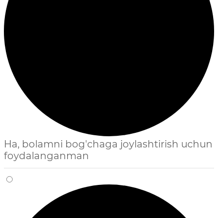
Ha, bolamni bog'chaga joylashtirish uchun
foydalanganman