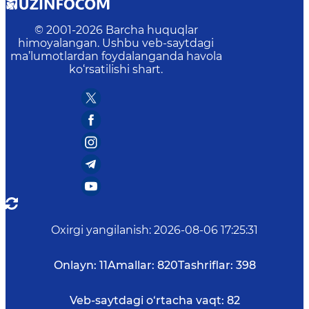
© 2001-
2026
Barcha huquqlar
himoyalangan. Ushbu veb-saytdagi
ma’lumotlardan foydalanganda havola
ko‘rsatilishi shart.
Oxirgi yangilanish
:
2026-08-06 17:25:31
Onlayn:
11
Amallar:
820
Tashriflar:
398
Veb-saytdagi o‘rtacha vaqt:
82