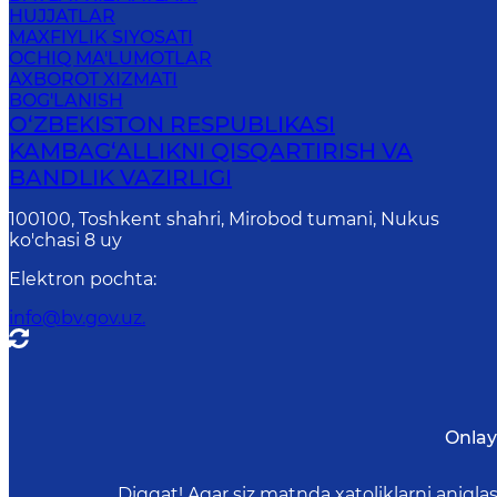
HUJJATLAR
MAXFIYLIK SIYOSATI
OCHIQ MA'LUMOTLAR
AXBOROT XIZMATI
BOG'LANISH
O‘ZBEKISTON RESPUBLIKASI
KAMBAG‘ALLIKNI QISQARTIRISH VA
BANDLIK VAZIRLIGI
100100, Toshkent shahri, Mirobod tumani, Nukus
ko'chasi 8 uy
Elektron pochta
:
info@bv.gov.uz.
Onlay
Diqqat! Agar siz matnda xatoliklarni aniql