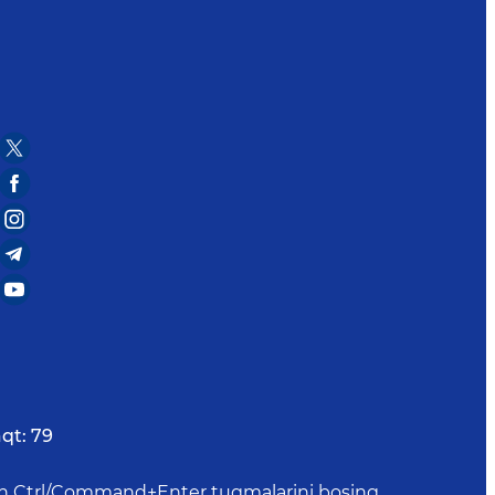
qt:
79
uchun Ctrl/Command+Enter tugmalarini bosing