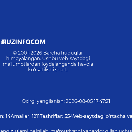
© 2001-
2026
Barcha huquqlar
himoyalangan. Ushbu veb-saytdagi
ma’lumotlardan foydalanganda havola
ko‘rsatilishi shart.
Oxirgi yangilanish
:
2026-08-05 17:47:21
n:
14
Amallar:
1211
Tashriflar:
554
Veb-saytdagi o‘rtacha va
asangiz, ularni belgilab, ma'muriyatni xabardor qilish 