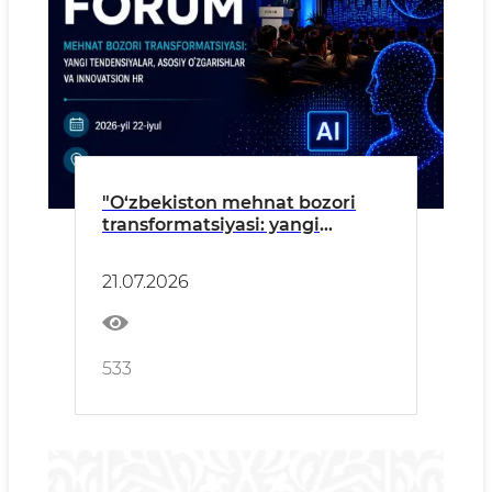
"O‘zbekiston mehnat bozori
transformatsiyasi: yangi
tendensiyalar, asosiy
o‘zgarishlar va innovatsion HR"
21.07.2026
forumi
533