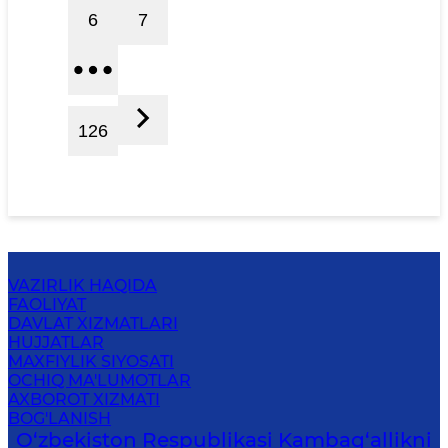
6
7
126
VAZIRLIK HAQIDA
FAOLIYAT
DAVLAT XIZMATLARI
HUJJATLAR
MAXFIYLIK SIYOSATI
OCHIQ MA'LUMOTLAR
AXBOROT XIZMATI
BOG'LANISH
O‘zbekiston Respublikasi Kambag‘allikni