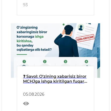
93
❓ Savol: O‘zining xabarisiz biror
MCHJga ishga kiritilgan fuqaro:
“Menga bepul ish staji
yozilyapti, pensiya
05.08.2026
jamg‘armamga pul tushyapti”,
deb o‘ylashi mumkin.