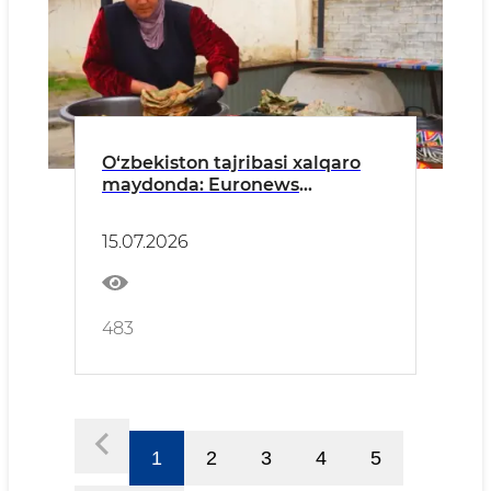
O‘zbekiston tajribasi xalqaro
maydonda: Euronews
kambag‘allikni qisqartirish va
tadbirkorlikni rivojlantirish
15.07.2026
islohotlarini yoritdi
483
1
2
3
4
5