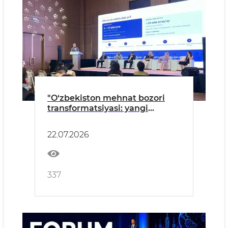
"O‘zbekiston mehnat bozori
transformatsiyasi: yangi
tendensiyalar, asosiy
o‘zgarishlar va innovatsion HR"
22.07.2026
forumi
337