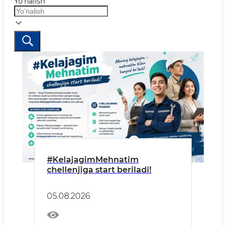
Yo‘nalish
#KelajagimMehnatim
chellenjiga start beriladi!
05.08.2026