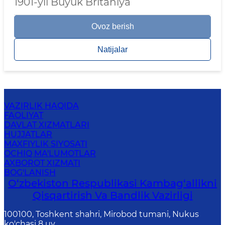
1901-yil Buyuk Britaniya
Ovoz berish
Natijalar
VAZIRLIK HAQIDA
FAOLIYAT
DAVLAT XIZMATLARI
HUJJATLAR
MAXFIYLIK SIYOSATI
OCHIQ MA'LUMOTLAR
AXBOROT XIZMATI
BOG'LANISH
O‘zbekiston Respublikasi Kambag‘allikni
Qisqartirish Va Bandlik Vazirligi
100100, Toshkent shahri, Mirobod tumani, Nukus
ko'chasi 8 uy