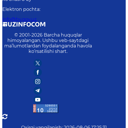
Elektron pochta
:
info@bv.gov.uz.
© 2001-
2026
Barcha huquqlar
himoyalangan. Ushbu veb-saytdagi
ma’lumotlardan foydalanganda havola
ko‘rsatilishi shart.
Oxirgi yangilanish
:
2026-08-06 17:25:31