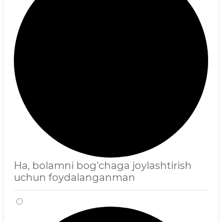
Ha, bolamni bog'chaga joylashtirish
uchun foydalanganman