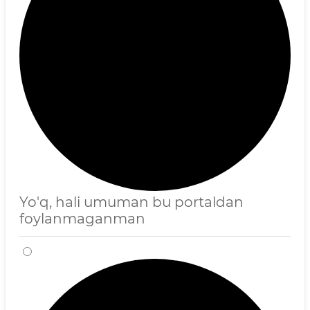
Yo'q, hali umuman bu portaldan
foylanmaganman