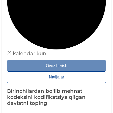
21 kalendar kun
Ovoz berish
Natijalar
Birinchilardan bo‘lib mehnat
kodeksini kodifikatsiya qilgan
davlatni toping