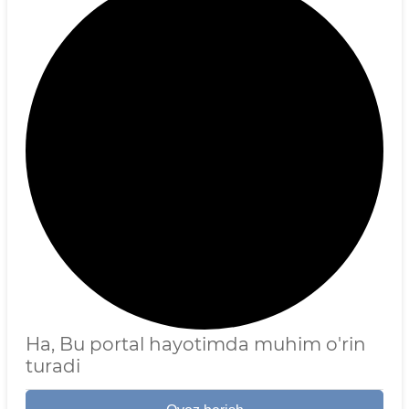
Ha, Bu portal hayotimda muhim o'rin
turadi