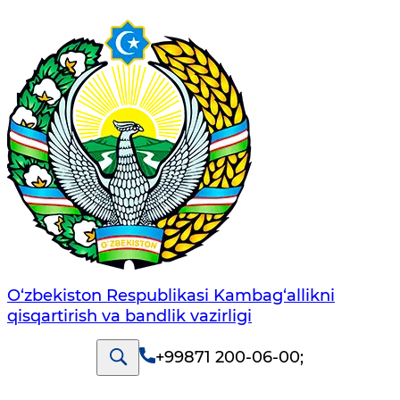
O‘zbekiston Respublikasi Kambag‘allikni
qisqartirish va bandlik vazirligi
+99871 200-06-00
;