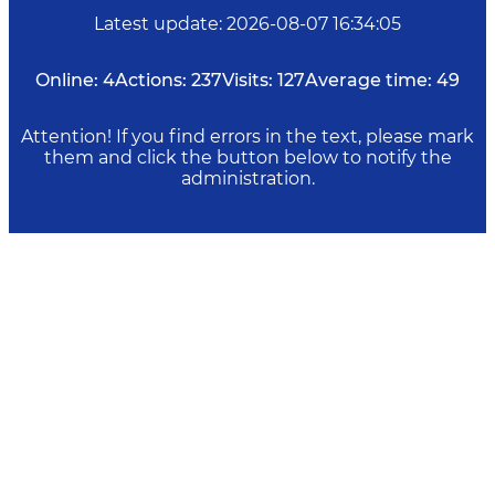
Latest update
:
2026-08-07 16:34:05
Online:
4
Actions:
237
Visits:
127
Average time:
49
Attention! If you find errors in the text, please mark
them and click the button below to notify the
administration.