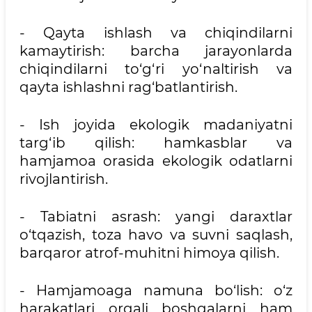
- Qayta ishlash va chiqindilarni
kamaytirish: barcha jarayonlarda
chiqindilarni to‘g‘ri yo‘naltirish va
qayta ishlashni rag‘batlantirish.
- Ish joyida ekologik madaniyatni
targ‘ib qilish: hamkasblar va
hamjamoa orasida ekologik odatlarni
rivojlantirish.
- Tabiatni asrash: yangi daraxtlar
o‘tqazish, toza havo va suvni saqlash,
barqaror atrof-muhitni himoya qilish.
- Hamjamoaga namuna bo‘lish: o‘z
harakatlari orqali boshqalarni ham