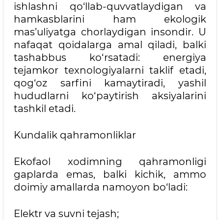
ishlashni qo‘llab-quvvatlaydigan va
hamkasblarini ham ekologik
mas’uliyatga chorlaydigan insondir. U
nafaqat qoidalarga amal qiladi, balki
tashabbus ko‘rsatadi: energiya
tejamkor texnologiyalarni taklif etadi,
qog‘oz sarfini kamaytiradi, yashil
hududlarni ko‘paytirish aksiyalarini
tashkil etadi.
Kundalik qahramonliklar
Ekofaol xodimning qahramonligi
gaplarda emas, balki kichik, ammo
doimiy amallarda namoyon bo‘ladi:
Elektr va suvni tejash;