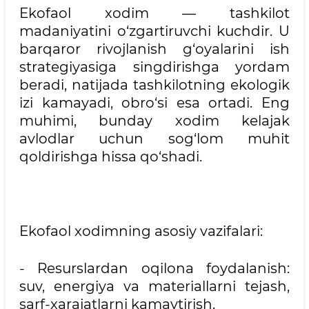
Ekofaol xodim — tashkilot
madaniyatini o‘zgartiruvchi kuchdir. U
barqaror rivojlanish g‘oyalarini ish
strategiyasiga singdirishga yordam
beradi, natijada tashkilotning ekologik
izi kamayadi, obro‘si esa ortadi. Eng
muhimi, bunday xodim kelajak
avlodlar uchun sog‘lom muhit
qoldirishga hissa qo‘shadi.
Ekofaol xodimning asosiy vazifalari:
- Resurslardan oqilona foydalanish:
suv, energiya va materiallarni tejash,
sarf-xarajatlarni kamaytirish.