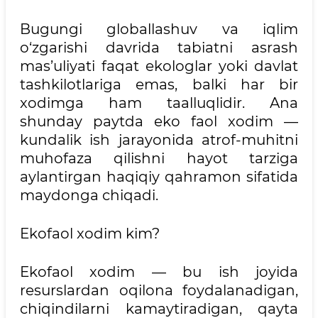
Bugungi globallashuv va iqlim
o‘zgarishi davrida tabiatni asrash
mas’uliyati faqat ekologlar yoki davlat
tashkilotlariga emas, balki har bir
xodimga ham taalluqlidir. Ana
shunday paytda eko faol xodim —
kundalik ish jarayonida atrof-muhitni
muhofaza qilishni hayot tarziga
aylantirgan haqiqiy qahramon sifatida
maydonga chiqadi.
Ekofaol xodim kim?
Ekofaol xodim — bu ish joyida
resurslardan oqilona foydalanadigan,
chiqindilarni kamaytiradigan, qayta