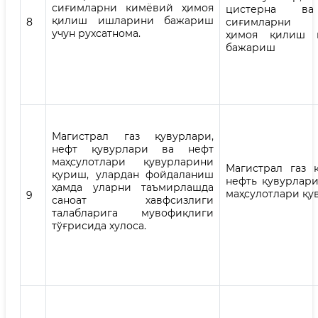
сиғимларни кимёвий ҳимоя
цистерна в
қилиш ишларини бажариш
8
сиғимларни 
учун рухсатнома.
ҳимоя қилиш 
бажариш
Магистрал газ қувурлари,
нефт қувурлари ва нефт
маҳсулотлари қувурларини
Магистрал газ қ
қуриш, улардан фойдаланиш
нефть қувурлари
ҳамда уларни таъмирлашда
маҳсулотлари қу
9
саноат хавфсизлиги
талабларига мувофиқлиги
тўғрисида хулоса.