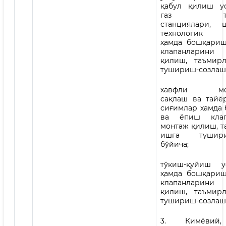
қабул қилиш ус
газ тақс
станциялари, ш
технологик қ
ҳамда бошқари
клапанларин
қилиш, таъмир
тушириш-созлаш
хавфли мод
сақлаш ва тайё
сиғимлар ҳамда
ва ёпиш клап
монтаж қилиш, т
ишга тушири
бўйича;
тўкиш-қуйиш у
ҳамда бошқари
клапанларин
қилиш, таъмир
тушириш-созлаш 
3. Кимёвий,