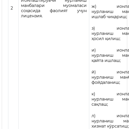
Ионлаштирувчи нурланиш
манбалари муомаласи
ж) ионлашт
2
соҳасида фаолият учун
нурланиш ман
лицензия.
ишлаб чиқариш;
з) ионлашт
нурланиш ман
ҳосил қилиш;
и) ионлашт
нурланиш ман
қайта ишлаш;
й) ионлашт
нурланиш манб
фойдаланиш;
к) ионлашт
нурланиш ман
сақлаш;
л) ионлашт
нурланиш ман
хизмат кўрсатиш;