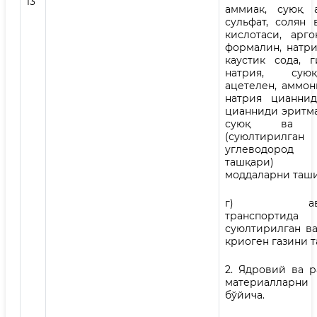
13
аммиак, суюқ аз
сульфат, солян 
кислотаси, арго
формалин, натри
каустик сода, г
натрия, сую
ацетелен, аммон
натрия цианнид
цианниди эритма
суюқ ва га
(суюлтирилган
углеводород
ташқари) к
моддаларни таш
г) автом
транспортида
суюлтирилган ва
криоген газини 
2. Ядровий ва р
материаллар
бўйича.