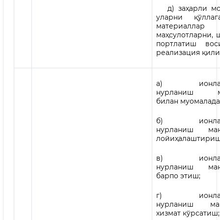
д) заҳарли мо
уларни қўллаг
материал
маҳсулотларни, 
портлатиш вос
реализация қили
а) ионлашт
нурланиш ма
билан муомалада
б) ионлашт
нурланиш ман
лойиҳалаштириш
в) ионлашт
нурланиш ман
барпо этиш;
г) ионлашт
нурланиш ман
хизмат кўрсатиш;