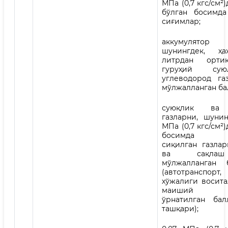
МПа (0,7 кгс/см²
бўлган босимд
сиғимлар;
аккумулятор б
шунингдек, ҳ
литрдан орти
гуруҳий суюл
углеводород газ
мўлжалланган ба
суюқлик ва 
газларни, шунин
МПа (0,7 кгс/см²
босимда и
сиқилган газла
ва сақла
мўлжалланган 
(автотранспор
хўжалиги восита
маиший СУ
ўрнатилган бал
ташқари);