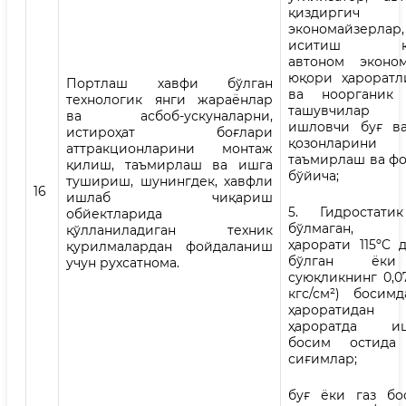
қиздирг
экономайзер
иситиш қоз
автоном эконом
юқори ҳароратл
Портлаш хавфи бўлган
ва ноорганик 
технологик янги жараёнлар
ташувчилар
ва асбоб-ускуналарни,
ишловчи буғ в
истироҳат боғлари
қозонларини 
аттракционларини монтаж
таъмирлаш ва ф
қилиш, таъмирлаш ва ишга
бўйича;
тушириш, шунингдек, хавфли
16
ишлаб чиқариш
5. Гидростати
обйектларида
бўлмаган, 
қўлланиладиган техник
ҳарорати 115ºC 
қурилмалардан фойдаланиш
бўлган ёки
учун рухсатнома.
суюқликнинг 0,0
кгс/см²) босим
ҳароратида
ҳароратда иш
босим остида
сиғимлар;
буғ ёки газ бо