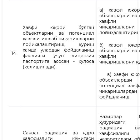
а) хавфи юқор
объектларни ва 
хавфли 
чиқаришларни
Хавфи юқори бўлган
лойиҳалаштириш
объектларни ва потенциал
хавфли ишлаб чиқаришларни
лойиҳалаштириш, қуриш
б) хавфи юқор
ҳамда улардан фойдаланиш
объектларни ва 
14
фаолияти учун лицензия
хавфли 
паспортига асосан - хулоса
чиқаришларни қ
(келишилади).
в) хавфи юқор
объектлар
потенциал хав
чиқаришлардан
фойдаланиш.
Вазирлар Ма
ҳузуридаги 
радиация в
Саноат, радиация ва ядро
хавфсизлиги 
хавфсизлиги қўмитаси
назоратидаги об