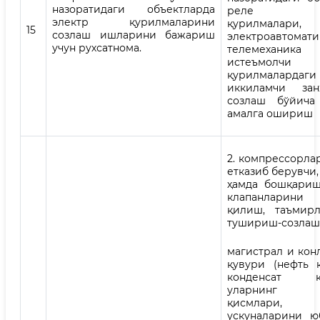
назоратидаги объектларда
реле ҳи
электр қурилмаларини
қурилмалари,
15
созлаш ишларини бажариш
электроавтомати
учун рухсатнома.
телемехан
истеъмолчи
қурилмалардаги
иккиламчи зан
созлаш бўйича
амалга ошириш
2. компрессорлар
етказиб берувчи,
ҳамда бошқари
клапанларин
қилиш, таъмир
тушириш-созлаш
магистрал и кон
қувури (нефть 
конденсат қу
уларнинг 
қисмлари, 
ускуналарини 