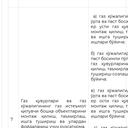
а) газ хўжалиги
ўрта ва паст бос
ер усти газ қу
монтаж қилиш, 
ва ишга тушир
ишлари бўйича:
б) газ хўжалиги
паст босимли пўл
газ қувурлари
қилиш, таъмирла
тушириш-созла
бўйича:
в) газ хўжалиги
ўрта ва паст бос
Газ қувурлари ва газ
ер ости газ қу
хўжалигининг газ истеъмол
монтаж қилиш, 
қилувчи бошқа объектларини
ва ишга тушир
монтаж қилиш, таъмирлаш,
ишлари бўйича:
7
ишга тушириш ва улардан
фойдаланиш учун рухсатнома.
г) газ хўжалиг