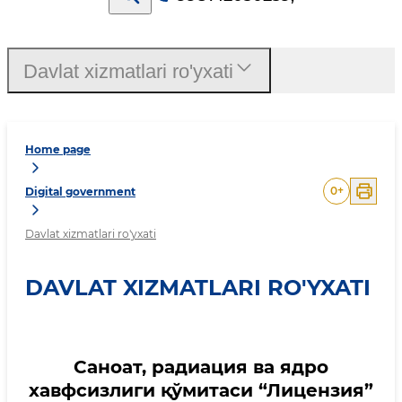
Davlat xizmatlari ro'yxati
Home page
0
+
Digital government
Davlat xizmatlari ro'yxati
DAVLAT XIZMATLARI RO'YXATI
Саноат, радиация ва ядро
хавфсизлиги қўмитаси “Лицензия”