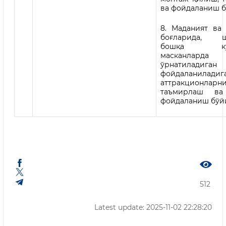
ва фойдаланиш б
8. Маданият ва 
боғларида, шу
бошқа кўнг
масканларда
ўрнатилади
фойдаланиладиг
аттракционларни
таъмирлаш ва
фойдаланиш бўйи
512
Latest update: 2025-11-02 22:28:20