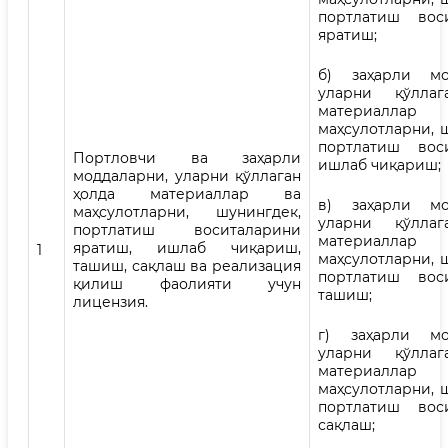
портлатиш вос
яратиш;
б) заҳарли мо
уларни қўллаг
материал
маҳсулотларни, 
портлатиш вос
Портловчи ва заҳарли
ишлаб чиқариш;
моддаларни, уларни қўллаган
ҳолда материаллар ва
в) заҳарли мо
маҳсулотларни, шунингдек,
уларни қўллаг
портлатиш воситаларини
материал
яратиш, ишлаб чиқариш,
1
маҳсулотларни, 
ташиш, сақлаш ва реализация
портлатиш вос
қилиш фаолияти учун
ташиш;
лицензия.
г) заҳарли мо
уларни қўллаг
материал
маҳсулотларни, 
портлатиш вос
сақлаш;