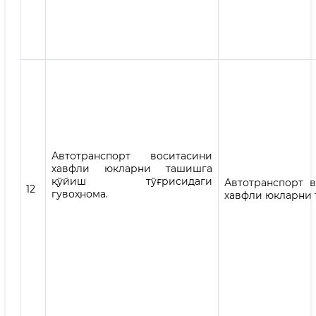
Автотранспорт воситасини
хавфли юкларни ташишга
қўйиш тўғрисидаги
Автотранспорт в
12
гувоҳнома.
хавфли юкларни