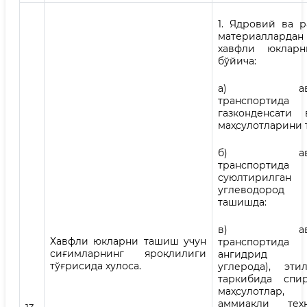
1. Ядровий ва р
материалларда
хавфли юклар
бўйича:
а) автом
транспортид
газконденсати
маҳсулотларини 
б) автом
транспортида
суюлтирилган
углеводород
ташишда:
в) автом
Хавфли юкларни ташиш учун
транспортида 
сиғимларнинг яроқлилиги
ангидрид (
тўғрисида хулоса.
углерода), эти
таркибида спи
маҳсулотлар, 
аммиакли тех