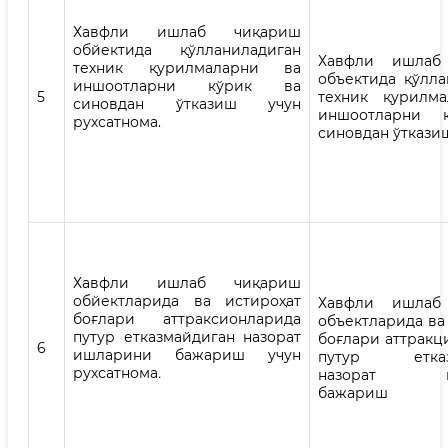
Хавфли ишлаб чиқариш
обйектида қўлланиладиган
Хавфли ишлаб
техник қурилмаларни ва
объектида қўлла
иншоотларни кўрик ва
5
техник қурилм
синовдан ўтказиш учун
иншоотларни 
рухсатнома.
синовдан ўткази
Хавфли ишлаб чиқариш
обйектларида ва истироҳат
Хавфли ишлаб
боғлари аттраксионларида
объектларида ва
путур етказмайдиган назорат
боғлари аттракц
6
ишларини бажариш учун
путур етказ
рухсатнома
.
назорат иш
бажариш