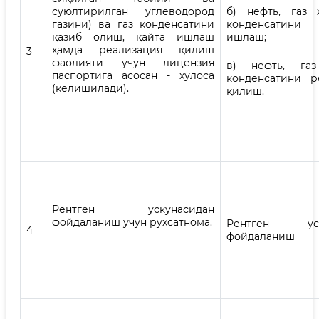
суюлтирилган углеводород
б) нефть, газ 
газини) ва газ конденсатини
конденсатин
қазиб олиш, қайта ишлаш
ишлаш;
ҳамда реализация қилиш
3
фаолияти учун лицензия
в) нефть, га
паспортига асосан - хулоса
конденсатини р
(келишилади).
қилиш.
Рентген ускунасидан
фойдаланиш учун рухсатнома.
Рентген уск
4
фойдаланиш