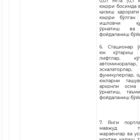
0,07 МПа (0,7 к
юқори босимда в
қизиш ҳарорати 
юқори бўлган 
ишловчи қув
ўрнатиш ва 
фойдаланиш бўйи
6. Стационар ў
юк кўтариш к
лифтлар, кўта
автоминоралар,
эскалаторлар,
фуникулерлар, о
юкларни ташув
арқонли осма 
ўрнатиш, таъм
фойдаланиш бўйи
7. Янги портл
мавжуд тех
жараёнлар ва ус
монтаж қилиш, 