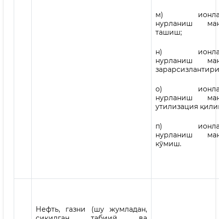
м) ионлашт
нурланиш ман
ташиш;
н) ионлашт
нурланиш ман
зарарсизлантири
о) ионлашт
нурланиш ман
утилизация қили
п) ионлашт
нурланиш ман
кўмиш.
Нефть, газни (шу жумладан,
сиқилган табиий ва