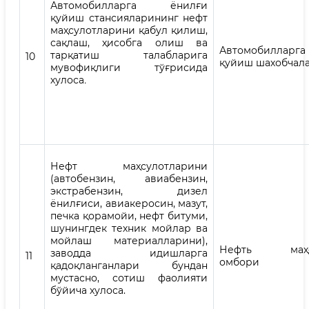
Автомобилларга ёнилғи
қуйиш стансияларининг нефт
маҳсулотларини қабул қилиш,
сақлаш, ҳисобга олиш ва
Автомобилларг
тарқатиш талабларига
10
қуйиш шахобчал
мувофиқлиги тўғрисида
хулоса
.
Нефт маҳсулотларини
(автобензин, авиабензин,
экстрабензин, дизел
ёнилғиси, авиакеросин, мазут,
печка қорамойи, нефт битуми,
шунингдек техник мойлар ва
мойлаш материалларини),
Нефть маҳсу
заводда идишларга
11
омбори
қадоқланганлари бундан
мустасно, сотиш фаолияти
бўйича хулоса.