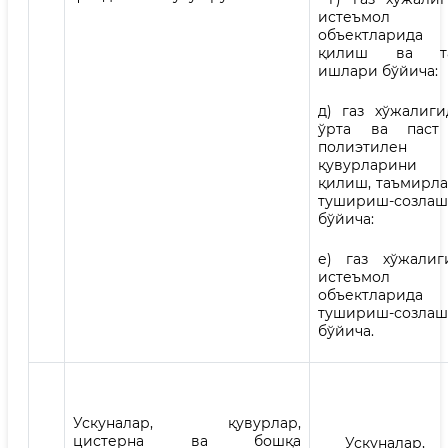
истеъмол қ
объектларид
қилиш ва та
ишлари бўйича:
д) газ хўжалиги
ўрта ва паст
полиэтил
қувурларини
қилиш, таъмирла
тушириш-созла
бўйича:
е) газ хўжалиг
истеъмол қ
объектлари
тушириш-созлаш
бўйича.
Ускуналар, қувурлар,
цистерна ва бошқа
Ускуналар, қ