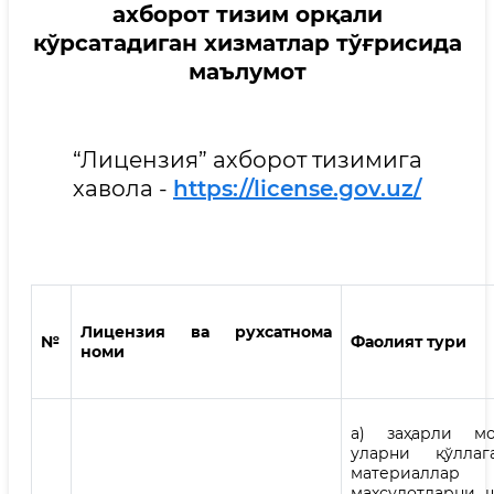
ахборот тизим орқали
кўрсатадиган хизматлар тўғрисида
маълумот
“Лицензия” ахборот тизимига
хавола -
https://license.gov.uz/
Лицензия ва рухсатнома
№
Фаолият тури
номи
а) заҳарли мо
уларни қўллаг
материал
маҳсулотларни, 