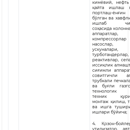
кимёвий, нефть
қайта ишлаш 
портлаш-ёнғ
бўлган ва хавфл
ишлаб чиқа
соҳасида колонн
аппаратлар,
компрессор
насослар, э
ускуналари,
турботандерлар,
реактивлар, сеп
иссиқлик алмашт
сиғимли аппарат
совитгичли ап
трубкали печкал
ва буғли газго
технологик қ
техник қури
монтаж қилиш, 
ва ишга тушир
ишлари бўйича;
4. Қозон-бойле
утилизатор, ав