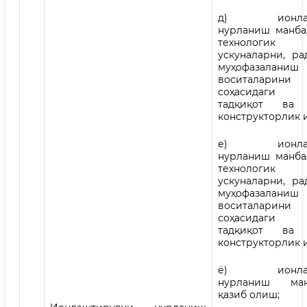
д) ионлашт
нурланиш манба
технологик
ускуналарни, ра
муҳофазаланиш
воситаларин
соҳасидаги
тадқиқот ва 
конструкторлик 
е) ионлашт
нурланиш манба
технологик
ускуналарни, ра
муҳофазаланиш
воситаларини 
соҳасидаги
тадқиқот ва 
конструкторлик 
ё) ионлашт
нурланиш ман
қазиб олиш;