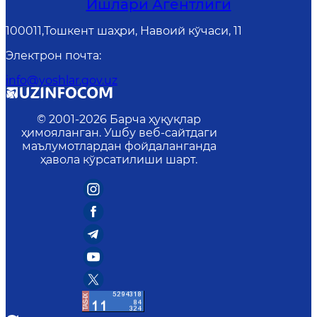
Ишлари Агентлиги
100011,Тошкент шаҳри, Навоий кўчаси, 11
Электрон почта
:
info@yoshlar.gov.uz
© 2001-
2026
Барча ҳуқуқлар
ҳимояланган. Ушбу веб-сайтдаги
маълумотлардан фойдаланганда
ҳавола кўрсатилиши шарт.