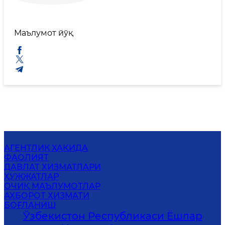
Маълумот йўқ
АГЕНТЛИК ҲАҚИДА
ФАОЛИЯТ
ДАВЛАТ ХИЗМАТЛАРИ
ҲУЖЖАТЛАР
ОЧИҚ МАЪЛУМОТЛАР
АХБОРОТ ХИЗМАТИ
БОҒЛАНИШ
Ўзбекистон Республикаси Ёшлар