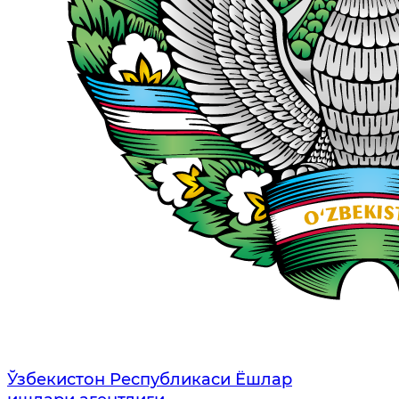
Ўзбекистон Республикаси Ёшлар