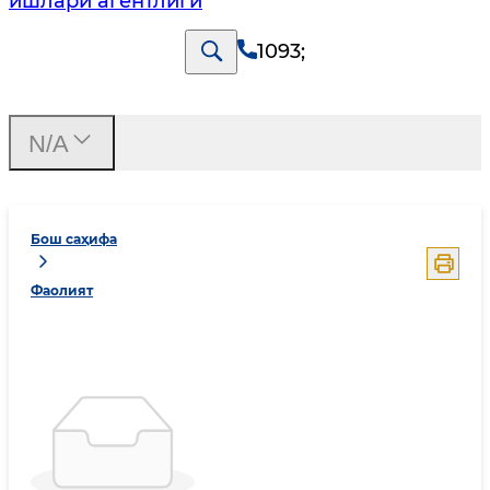
ишлари агентлиги
1093
;
N/A
Бош саҳифа
Фаолият