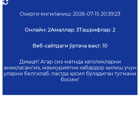
Охирги янгиланиш
:
2026-07-15 20:39:23
Онлайн:
2
Амаллар:
3
Ташрифлар:
2
Веб-сайтдаги ўртача вақт:
10
Диққат! Агар сиз матнда хатоликларни
аниқласангиз, маъмуриятни хабардор қилиш учун
уларни белгилаб, пастда ҳосил бўладиган тугмани
босинг