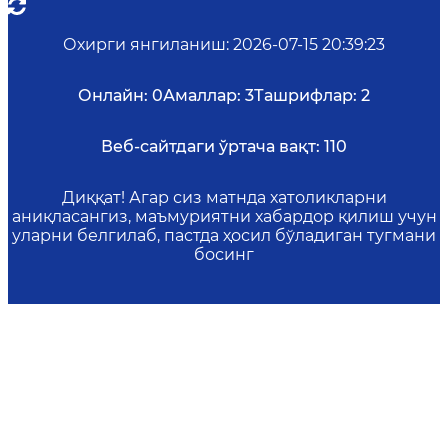
Охирги янгиланиш
:
2026-07-15 20:39:23
Онлайн:
0
Амаллар:
3
Ташрифлар:
2
Веб-сайтдаги ўртача вақт:
110
Диққат! Агар сиз матнда хатоликларни
аниқласангиз, маъмуриятни хабардор қилиш учун
уларни белгилаб, пастда ҳосил бўладиган тугмани
босинг