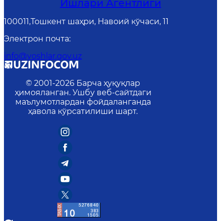
Ишлари Агентлиги
100011,Тошкент шаҳри, Навоий кўчаси, 11
Электрон почта
:
info@yoshlar.gov.uz
© 2001-
2026
Барча ҳуқуқлар
ҳимояланган. Ушбу веб-сайтдаги
маълумотлардан фойдаланганда
ҳавола кўрсатилиши шарт.