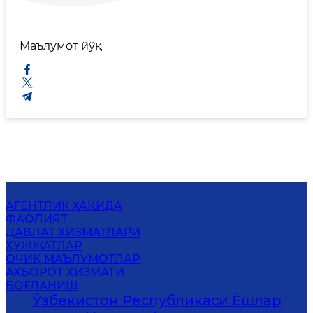
Маълумот йўқ
АГЕНТЛИК ҲАҚИДА
ФАОЛИЯТ
ДАВЛАТ ХИЗМАТЛАРИ
ҲУЖЖАТЛАР
ОЧИҚ МАЪЛУМОТЛАР
АХБОРОТ ХИЗМАТИ
БОҒЛАНИШ
Ўзбекистон Республикаси Ёшлар