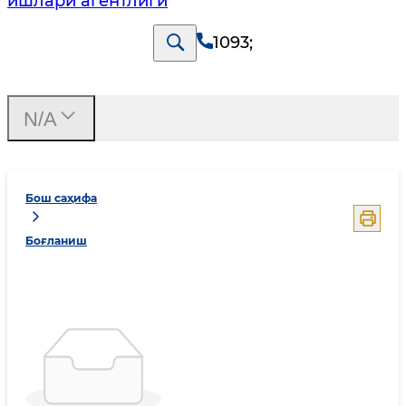
ишлари агентлиги
1093
;
N/A
Бош саҳифа
Боғланиш