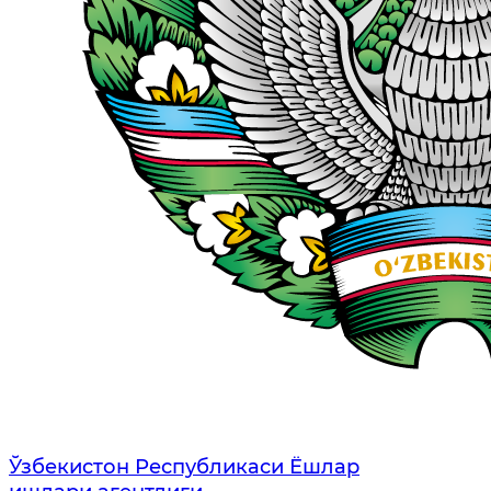
Ўзбекистон Республикаси Ёшлар