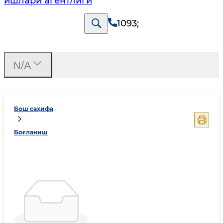
ишлари агентлиги
1093
;
N/A
Бош саҳифа
Боғланиш