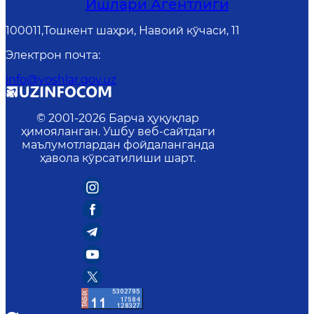
Ишлари Агентлиги
100011,Тошкент шаҳри, Навоий кўчаси, 11
Электрон почта
:
info@yoshlar.gov.uz
© 2001-
2026
Барча ҳуқуқлар
ҳимояланган. Ушбу веб-сайтдаги
маълумотлардан фойдаланганда
ҳавола кўрсатилиши шарт.