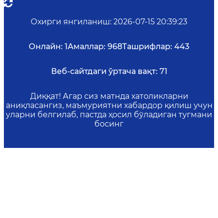
Охирги янгиланиш
:
2026-07-15 20:39:23
Онлайн:
1
Амаллар:
968
Ташрифлар:
443
Веб-сайтдаги ўртача вақт:
71
Диққат! Агар сиз матнда хатоликларни
аниқласангиз, маъмуриятни хабардор қилиш учун
уларни белгилаб, пастда ҳосил бўладиган тугмани
босинг