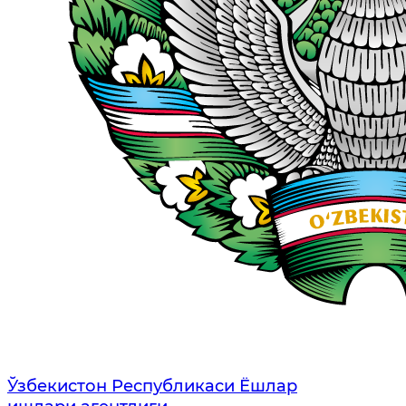
Ўзбекистон Республикаси Ёшлар