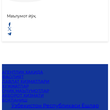
Маълумот йўқ
АГЕНТЛИК ҲАҚИДА
ФАОЛИЯТ
ДАВЛАТ ХИЗМАТЛАРИ
ҲУЖЖАТЛАР
ОЧИҚ МАЪЛУМОТЛАР
АХБОРОТ ХИЗМАТИ
БОҒЛАНИШ
Ўзбекистон Республикаси Ёшлар