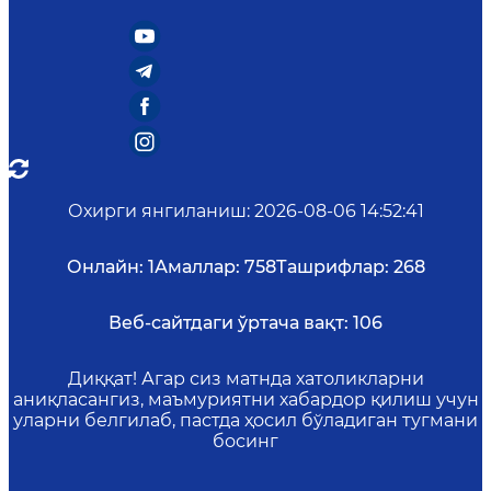
Охирги янгиланиш
:
2026-08-06 14:52:41
Онлайн:
1
Амаллар:
758
Ташрифлар:
268
Веб-сайтдаги ўртача вақт:
106
Диққат! Агар сиз матнда хатоликларни
аниқласангиз, маъмуриятни хабардор қилиш учун
уларни белгилаб, пастда ҳосил бўладиган тугмани
босинг