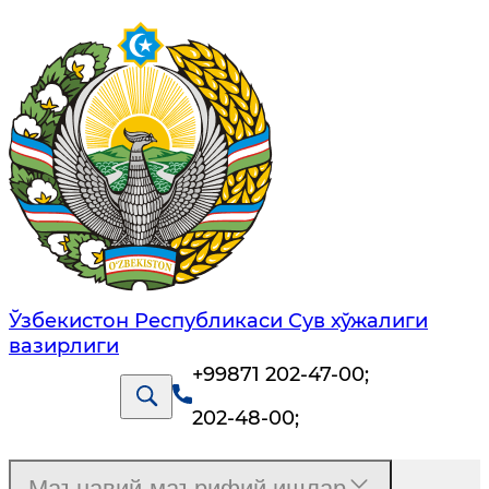
Ўзбекистон Республикаси Сув хўжалиги
вазирлиги
+99871 202-47-00
;
202-48-00
;
Маънавий-маърифий ишлар