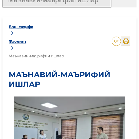
Бош саҳифа
0
+
Фаолият
Маънавий-маърифий ишлар
МАЪНАВИЙ-МАЪРИФИЙ
ИШЛАР