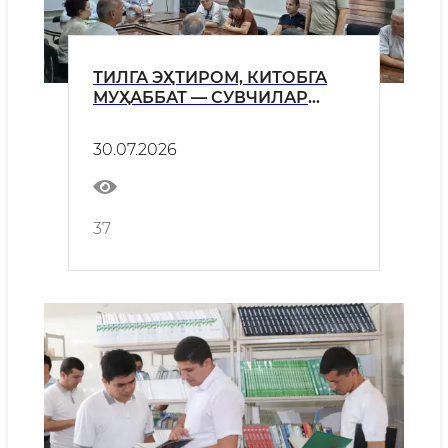
ТИЛГА ЭҲТИРОМ, КИТОБГА
МУҲАББАТ — СУВЧИЛАР
МАЪНАВИЯТИНИНГ
МУСТАҲКАМ ТАЯНЧИ
30.07.2026
37