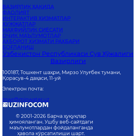
ВАЗИРЛИК ҲАҚИДА
ФАОЛИЯТ
ИНТЕРАКТИВ ХИЗМАТЛАР
ҲУЖЖАТЛАР
MАХФИЙЛИК СИЁСАТИ
ОЧИҚ МАЪЛУМОТЛАР
АХБОРОТ ХИЗМАТИ РАҲБАРИ
БОҒЛАНИШ
Ўзбекистон Республикаси Сув Хўжалиги
Вазирлиги
100187, Тошкент шаҳри, Мирзо Улуғбек тумани,
Қорасув-4 даҳаси, 11-уй
Электрон почта
:
mwr@minwater.uz
© 2001-
2026
Барча ҳуқуқлар
ҳимояланган. Ушбу веб-сайтдаги
маълумотлардан фойдаланганда
ҳавола кўрсатилиши шарт.