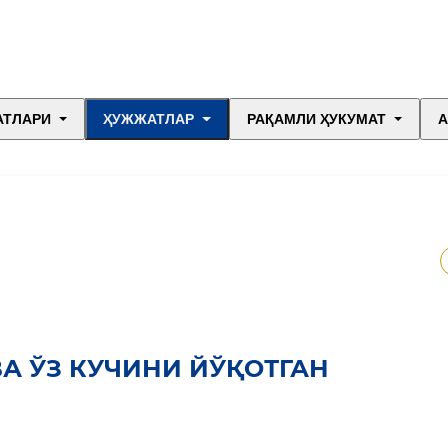
АТЛАРИ
ҲУЖЖАТЛАР
РАҚАМЛИ ҲУКУМАТ
А
А ЎЗ КУЧИНИ ЙЎҚОТГАН