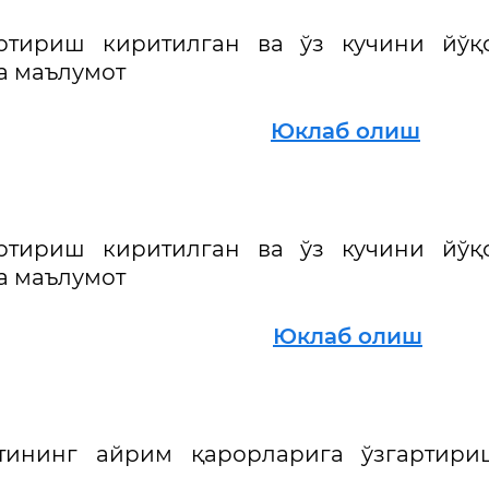
артириш киритилган ва ўз кучини йўқ
а маълумот
25 й.
Юклаб олиш
артириш киритилган ва ўз кучини йўқ
а маълумот
024 й.
Юклаб олиш
атининг айрим қарорларига ўзгартири