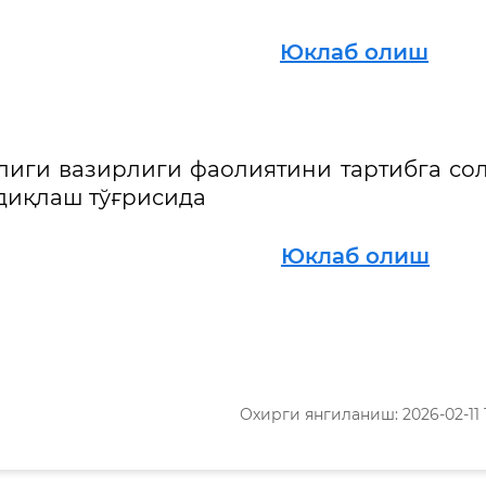
020 й.
Юклаб олиш
лиги вазирлиги фаолиятини тартибга со
диқлаш тўғрисида
018 й.
Юклаб олиш
Охирги янгиланиш: 2026-02-11 1