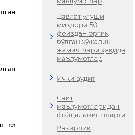
маьлумотлар
отган
Давлат улуши
миқдори 50
фоиздан ортиқ
бўлган хўжалик
жамиятлари ҳақида
маълумотлар
отган
Ички аудит
Сайт
маълумотларидан
фойдаланиш шарти
ш ва
Вазирлик