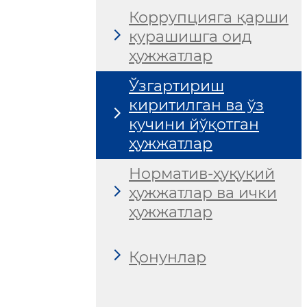
Коррупцияга қарши
курашишга оид
ҳужжатлар
Ўзгартириш
киритилган ва ўз
кучини йўқотган
ҳужжатлар
Норматив-ҳуқуқий
ҳужжатлар ва ички
ҳужжатлар
Қонунлар