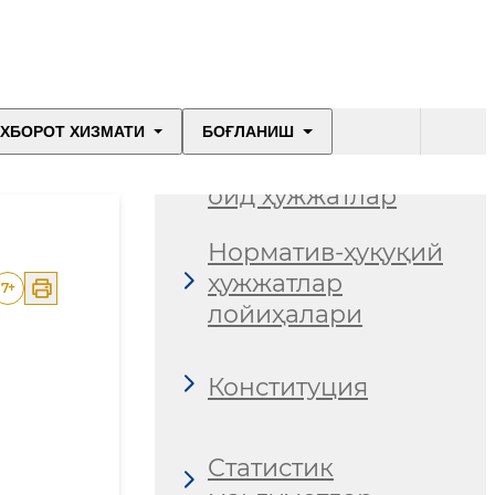
Хавфларни
бошқариш
ХБОРОТ ХИЗМАТИ
БОҒЛАНИШ
Гендер тенгликка
оид ҳужжатлар
Норматив-ҳуқуқий
ҳужжатлар
7
+
лойиҳалари
Конституция
Статистик