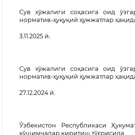
Сув хўжалиги соҳасига оид ўзг
норматив-ҳуқуқий ҳужжатлар ҳақид
3.11.20
Сув хўжалиги соҳасига оид ўзг
норматив-ҳуқуқий ҳужжатлар ҳақид
27.12.2
Ўзбекистон Республикаси Ҳукум
қўшимчалар киритиш тўғрисида