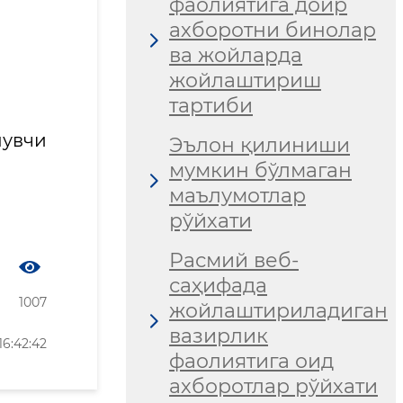
фаолиятига доир
ахборотни бинолар
ва жойларда
жойлаштириш
тартиби
лувчи
Эълон қилиниши
мумкин бўлмаган
маълумотлар
рўйхати
Расмий веб-
саҳифада
1007
жойлаштириладиган
вазирлик
6:42:42
фаолиятига оид
ахборотлар рўйхати