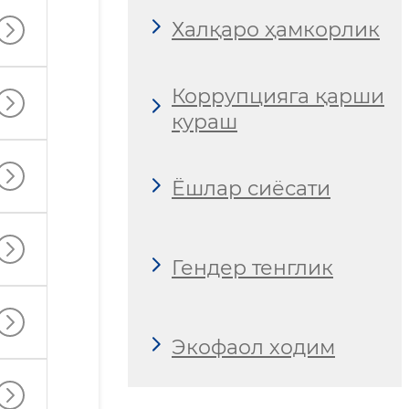
Халқаро ҳамкорлик
Коррупцияга қарши
кураш
Ёшлар сиёсати
Гендер тенглик
Экофаол ходим