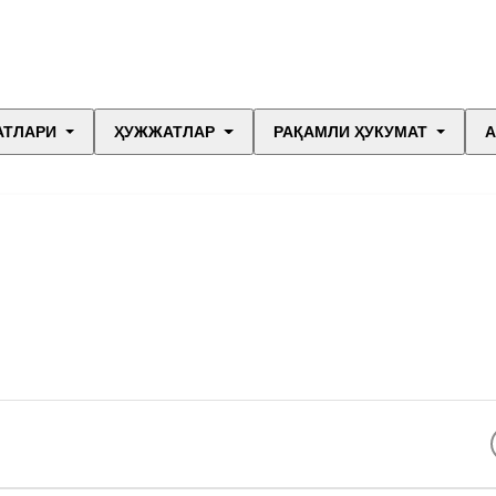
АТЛАРИ
ҲУЖЖАТЛАР
РАҚАМЛИ ҲУКУМАТ
А