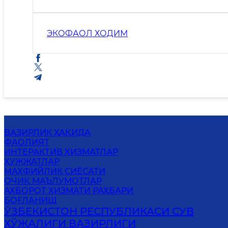
ЭКОФАОЛ ХОДИМ
ВАЗИРЛИК ҲАҚИДА
ФАОЛИЯТ
ИНТЕРАКТИВ ХИЗМАТЛАР
ҲУЖЖАТЛАР
MАХФИЙЛИК СИЁСАТИ
ОЧИҚ МАЪЛУМОТЛАР
АХБОРОТ ХИЗМАТИ РАҲБАРИ
БОҒЛАНИШ
ЎЗБЕКИСТОН РЕСПУБЛИКАСИ СУВ
ХЎЖАЛИГИ ВАЗИРЛИГИ