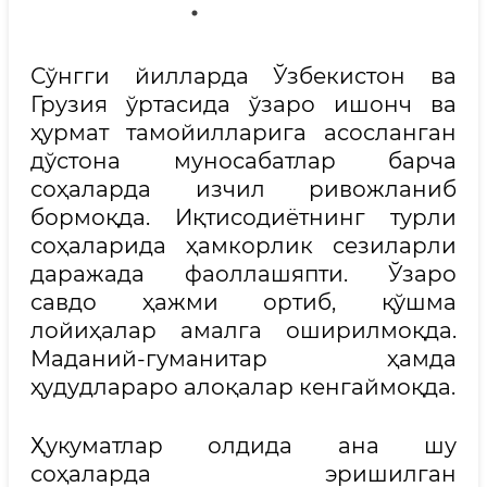
Сўнгги йилларда Ўзбекистон ва
Грузия ўртасида ўзаро ишонч ва
ҳурмат тамойилларига асосланган
дўстона муносабатлар барча
соҳаларда изчил ривожланиб
бормоқда. Иқтисодиётнинг турли
соҳаларида ҳамкорлик сезиларли
даражада фаоллашяпти. Ўзаро
савдо ҳажми ортиб, қўшма
лойиҳалар амалга оширилмоқда.
Маданий-гуманитар ҳамда
ҳудудлараро алоқалар кенгаймоқда.
Ҳукуматлар олдида ана шу
соҳаларда эришилган