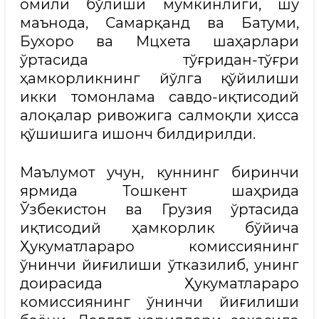
омили бўлиши мумкинлиги, шу
маънода, Самарқанд ва Батуми,
Бухоро ва Мцхета шаҳарлари
ўртасида тўғридан-тўғри
ҳамкорликнинг йўлга қўйилиши
икки томонлама савдо-иқтисодий
алоқалар ривожига салмоқли ҳисса
қўшишига ишонч билдирилди.
Маълумот учун, куннинг биринчи
ярмида Тошкент шаҳрида
Ўзбекистон ва Грузия ўртасида
иқтисодий ҳамкорлик бўйича
Ҳукуматлараро комиссиянинг
ўнинчи йиғилиши ўтказилиб, унинг
доирасида Ҳукуматлараро
комиссиянинг ўнинчи йиғилиши