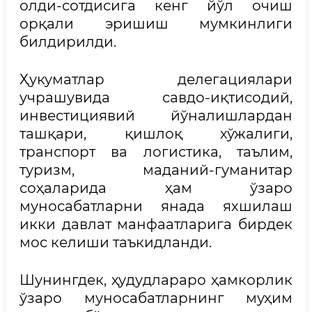
олди-сотдисига кенг йўл очиш
орқали эришиш мумкинлиги
билдирилди.
Ҳукуматлар делегациялари
учрашувида савдо-иқтисодий,
инвестициявий йўналишлардан
ташқари, қишлоқ хўжалиги,
транспорт ва логистика, таълим,
туризм, маданий-гуманитар
соҳаларида ҳам ўзаро
муносабатларни янада яхшилаш
икки давлат манфаатларига бирдек
мос келиши таъкидланди.
Шунингдек, ҳудудлараро ҳамкорлик
ўзаро муносабатларнинг муҳим