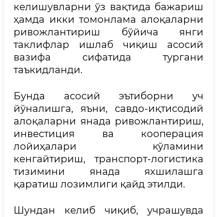
келишувларни ўз вақтида бажариш
ҳамда икки томонлама алоқаларни
ривожлантириш бўйича янги
таклифлар ишлаб чиқиш асосий
вазифа сифатида тургани
таъкидланди.
Бунда асосий эътиборни уч
йўналишга, яъни, савдо-иқтисодий
алоқаларни янада ривожлантириш,
инвестиция ва кооперация
лойиҳалари кўламини
кенгайтириш, транспорт-логистика
тизимини янада яхшилашга
қаратиш лозимлиги қайд этилди.
Шундан келиб чиқиб, учрашувда