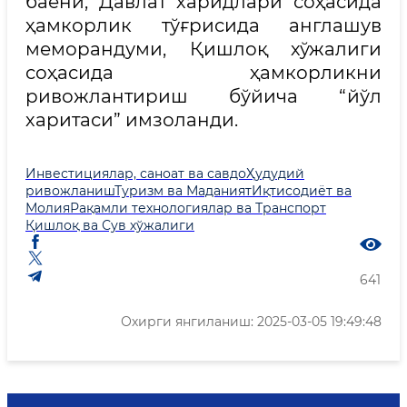
баёни, Давлат харидлари соҳасида
ҳамкорлик тўғрисида англашув
меморандуми, Қишлоқ хўжалиги
соҳасида ҳамкорликни
ривожлантириш бўйича “йўл
харитаси” имзоланди.
Инвестициялар, саноат ва савдо
Ҳудудий
ривожланиш
Туризм ва Маданият
Иқтисодиёт ва
Молия
Рақамли технологиялар ва Транспорт
Қишлоқ ва Сув хўжалиги
641
Охирги янгиланиш: 2025-03-05 19:49:48