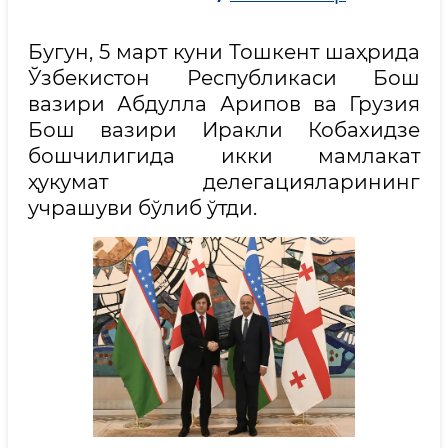
Бугун, 5 март куни Тошкент шаҳрида
Ўзбекистон Республикаси Бош
вазири Абдулла Арипов ва Грузия
Бош вазири Иракли Кобахидзе
бошчилигида икки мамлакат
ҳукумат делегацияларининг
учрашуви бўлиб ўтди.