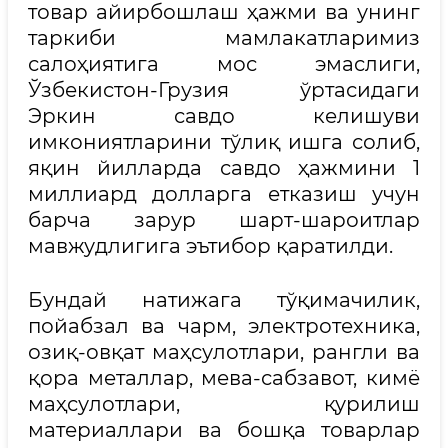
товар айирбошлаш ҳажми ва унинг
таркиби мамлакатларимиз
салоҳиятига мос эмаслиги,
Ўзбекистон-Грузия ўртасидаги
Эркин савдо келишуви
имкониятларини тўлиқ ишга солиб,
яқин йилларда савдо ҳажмини 1
миллиард долларга етказиш учун
барча зарур шарт-шароитлар
мавжудлигига эътибор қаратилди.
Бундай натижага тўқимачилик,
пойабзал ва чарм, электротехника,
озиқ-овқат маҳсулотлари, рангли ва
қора металлар, мева-сабзавот, кимё
маҳсулотлари, қурилиш
материаллари ва бошқа товарлар