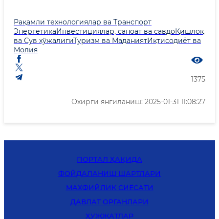
Рақамли технологиялар ва Транспорт
Энергетика
Инвестициялар, саноат ва савдо
Қишлоқ
ва Сув хўжалиги
Туризм ва Маданият
Иқтисодиёт ва
Молия
1375
Охирги янгиланиш: 2025-01-31 11:08:27
ПОРТАЛ ҲАҚИДА
ФОЙДАЛАНИШ ШАРТЛАРИ
MАХФИЙЛИК СИЁСАТИ
ДАВЛАТ ОРГАНЛАРИ
ҲУЖЖАТЛАР