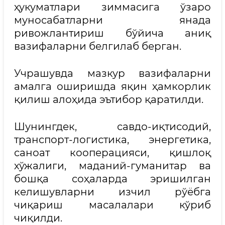
ҳукуматлари зиммасига ўзаро
муносабатларни янада
ривожлантириш бўйича аниқ
вазифаларни белгилаб берган.
Учрашувда мазкур вазифаларни
амалга оширишда яқин ҳамкорлик
қилиш алоҳида эътибор қаратилди.
Шунингдек, савдо-иқтисодий,
транспорт-логистика, энергетика,
саноат кооперацияси, қишлоқ
хўжалиги, маданий-гуманитар ва
бошқа соҳаларда эришилган
келишувларни изчил рўёбга
чиқариш масалалари кўриб
чиқилди.