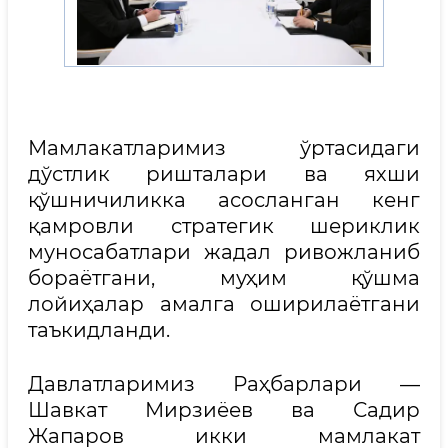
Мамлакатларимиз ўртасидаги
дўстлик ришталари ва яхши
қўшничиликка асосланган кенг
қамровли стратегик шериклик
муносабатлари жадал ривожланиб
бораётгани, муҳим қўшма
лойиҳалар амалга оширилаётгани
таъкидланди.
Давлатларимиз Раҳбарлари —
Шавкат Мирзиёев ва Садир
Жапаров икки мамлакат