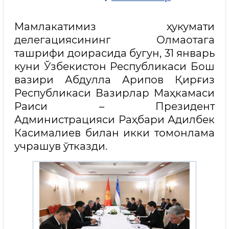
Мамлакатимиз ҳукумати
делегациясининг Олмаотага
ташрифи доирасида бугун, 31 январь
куни Ўзбекистон Республикаси Бош
вазири Абдулла Арипов Қирғиз
Республикаси Вазирлар Маҳкамаси
Раиси – Президент
Администрацияси Раҳбари Адилбек
Касималиев билан икки томонлама
учрашув ўтказди.