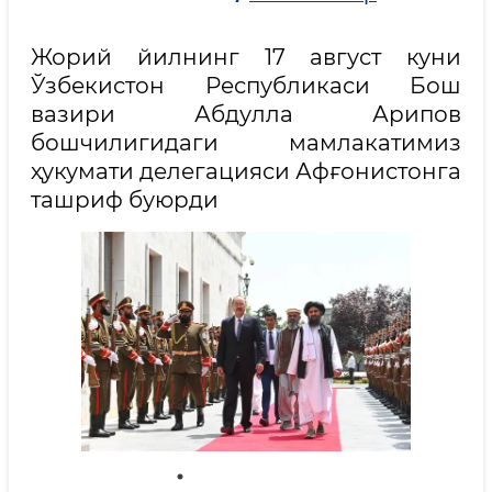
Жорий йилнинг 17 август куни
Ўзбекистон Республикаси Бош
вазири Абдулла Арипов
бошчилигидаги мамлакатимиз
ҳукумати делегацияси Афғонистонга
ташриф буюрди