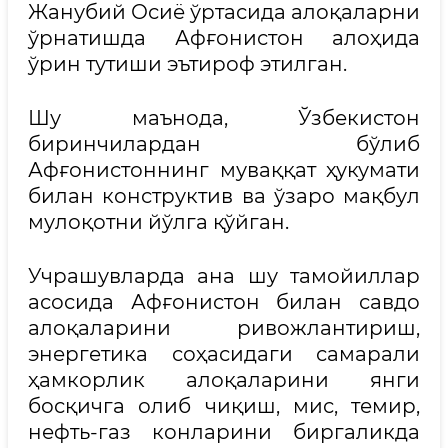
Жанубий Осиё ўртасида алоқаларни
ўрнатишда Афғонистон алоҳида
ўрин тутиши эътироф этилган.
Шу маънода, Ўзбекистон
биринчилардан бўлиб
Афғонистоннинг муваққат ҳукумати
билан конструктив ва ўзаро мақбул
мулоқотни йўлга қўйган.
Учрашувларда ана шу тамойиллар
асосида Афғонистон билан савдо
алоқаларини ривожлантириш,
энергетика соҳасидаги самарали
ҳамкорлик алоқаларини янги
босқичга олиб чиқиш, мис, темир,
нефть-газ конларини биргаликда