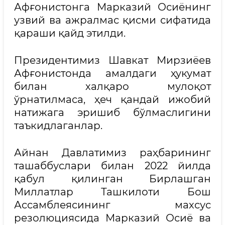
Афғонистонга Марказий Осиёнинг
узвий ва ажралмас қисми сифатида
қараши қайд этилди.
Президентимиз Шавкат Мирзиёев
Афғонистонда амалдаги ҳукумат
билан халқаро мулоқот
ўрнатилмаса, ҳеч қандай ижобий
натижага эришиб бўлмаслигини
таъкидлаганлар.
Айнан Давлатимиз раҳбарининг
ташаббуслари билан 2022 йилда
қабул қилинган Бирлашган
Миллатлар Ташкилоти Бош
Ассамблеясининг махсус
резолюциясида Марказий Осиё ва