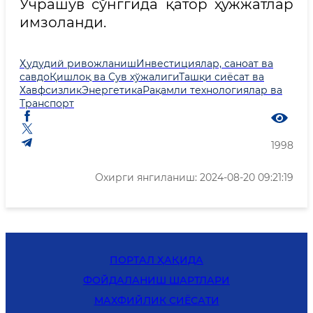
Учрашув сўнггида қатор ҳужжатлар
имзоланди.
Ҳудудий ривожланиш
Инвестициялар, саноат ва
савдо
Қишлоқ ва Сув хўжалиги
Ташқи сиёсат ва
Хавфсизлик
Энергетика
Рақамли технологиялар ва
Транспорт
1998
Охирги янгиланиш: 2024-08-20 09:21:19
ПОРТАЛ ҲАҚИДА
ФОЙДАЛАНИШ ШАРТЛАРИ
MАХФИЙЛИК СИЁСАТИ