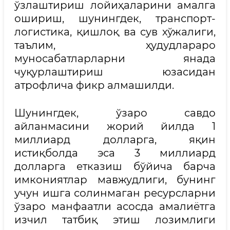
ўзлаштириш лойиҳаларини амалга
ошириш, шунингдек, транспорт-
логистика, қишлоқ ва сув хўжалиги,
таълим, ҳудудлараро
муносабатларларни янада
чуқурлаштириш юзасидан
атрофлича фикр алмашилди.
Шунингдек, ўзаро савдо
айланмасини жорий йилда 1
миллиард долларга, яқин
истиқболда эса 3 миллиард
долларга етказиш бўйича барча
имкониятлар мавжудлиги, бунинг
учун ишга солинмаган ресурсларни
ўзаро манфаатли асосда амалиётга
изчил татбиқ этиш лозимлиги