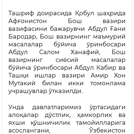
Ташриф доирасида Қобул шаҳрида
Афғонистон Бош вазири
вазифасини бажарувчи Абдул Ғани
Бародар, Бош вазирнинг маъмурий
масалалар бўйича ўринбосари
Абдул Салом Ханафий, Бош
вазирнинг сиёсий масалалар
бўйича ўринбосари Абдул Кабир ва
Ташқи ишлар вазири Амир Хон
Мутакий билан икки томонлама
учрашувлар ўтказилди.
Унда давлатларимиз ўртасидаги
алоқалар дўстлик, ҳамкорлик ва
яхши қўшничилик тамойилларига
асослангани, Ўзбекистон