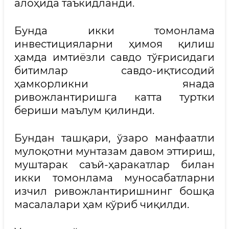
алоҳида таъкидланди.
Бунда икки томонлама
инвестицияларни ҳимоя қилиш
ҳамда имтиёзли савдо тўғрисидаги
битимлар савдо-иқтисодий
ҳамкорликни янада
ривожлантиришга катта туртки
бериши маълум қилинди.
Бундан ташқари, ўзаро манфаатли
мулоқотни мунтазам давом эттириш,
муштарак саъй-ҳаракатлар билан
икки томонлама муносабатларни
изчил ривожлантиришнинг бошқа
масалалари ҳам кўриб чиқилди.