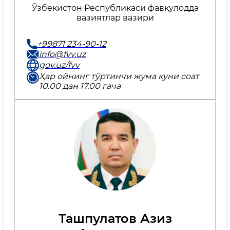
Ўзбекистон Республикаси фавқулодда
вазиятлар вазири
+99871 234-90-12
info@fvv.uz
gov.uz/fvv
Ҳар ойнинг тўртинчи жума куни соат
10.00 дан 17.00 гача
Ташпулатов Азиз