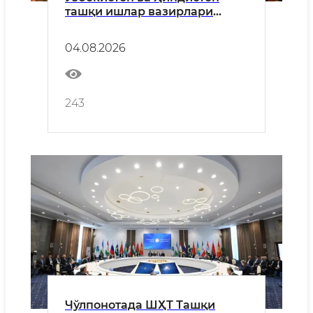
ташқи ишлар вазирлари
ҳамкорликнинг устувор
йўналишларини муҳокама
04.08.2026
қилди
243
Чўлпонотада ШҲТ Ташқи