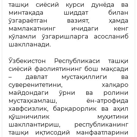
ташқи сиёсий курси дунёда ва
минтақада шиддат билан
ўзгараётган вазият, ҳамда
мамлакатнинг ичидаги кенг
кўламли ўзгаришларга асосланиб
шаклланади.
Ўзбекистон Республикаси ташқи
сиёсий фаолиятининг бош мақсади
– давлат мустақиллиги ва
суверенитетини, халқаро
майдондаги ўрни ва ролини
мустаҳкамлаш, ён-атрофида
хавфсизлик, барқарорлик ва аҳил
қўшничилик муҳитини
шакллантириш, республиканинг
ташқи иқтисодий манфаатларини