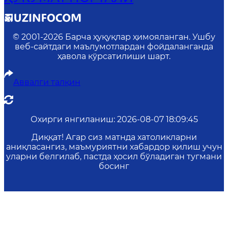
© 2001-
2026
Барча ҳуқуқлар ҳимояланган. Ушбу
веб-сайтдаги маълумотлардан фойдаланганда
ҳавола кўрсатилиши шарт.
Аввалги талқин
Охирги янгиланиш
:
2026-08-07 18:09:45
Диққат! Агар сиз матнда хатоликларни
аниқласангиз, маъмуриятни хабардор қилиш учун
уларни белгилаб, пастда ҳосил бўладиган тугмани
босинг