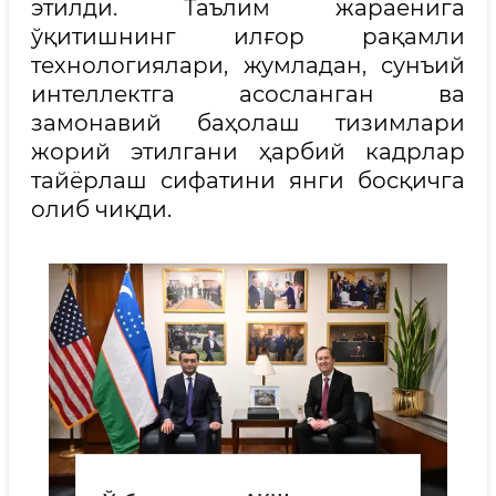
этилди. Таълим жараёнига
ўқитишнинг илғор рақамли
технологиялари, жумладан, сунъий
интеллектга асосланган ва
замонавий баҳолаш тизимлари
жорий этилгани ҳарбий кадрлар
тайёрлаш сифатини янги босқичга
олиб чиқди.