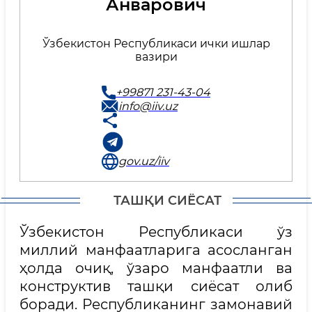
Анварович
Ўзбекистон Республикаси ички ишлар
вазири
+99871 231-43-04
info@iiv.uz
gov.uz/iiv
ТАШҚИ СИЁСАТ
Ўзбекистон Республикаси ўз
миллий манфаатларига асосланган
ҳолда очиқ, ўзаро манфаатли ва
конструктив ташқи сиёсат олиб
боради. Республиканинг замонавий