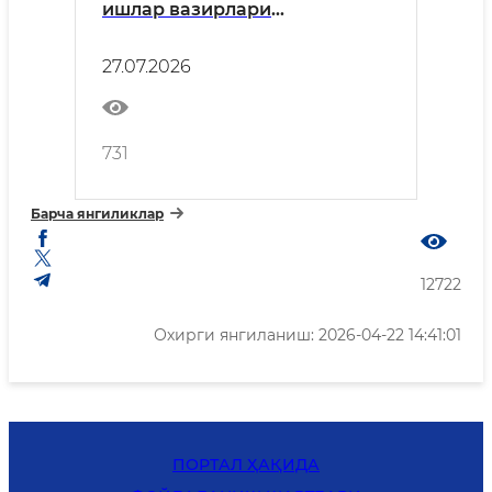
ишлар вазирлари
кенгашининг навбатдаги
йиғилиши бўлиб ўтди
27.07.2026
731
Барча янгиликлар
12722
Охирги янгиланиш: 2026-04-22 14:41:01
ПОРТАЛ ҲАҚИДА