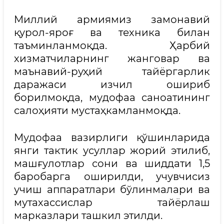
Миллий армиямиз замонавий
қурол-яроғ ва техника билан
таъминланмоқда. Ҳарбий
хизматчиларнинг жанговар ва
маънавий-руҳий тайёргарлик
даражаси изчил ошириб
борилмоқда, мудофаа саноатининг
салоҳияти мустаҳкамланмоқда.
Мудофаа вазирлиги қўшинларида
янги тактик усуллар жорий этилиб,
машғулотлар сони ва шиддати 1,5
баробарга оширилди, учувчисиз
учиш аппаратлари бўлинмалари ва
мутахассислар тайёрлаш
марказлари ташкил этилди.