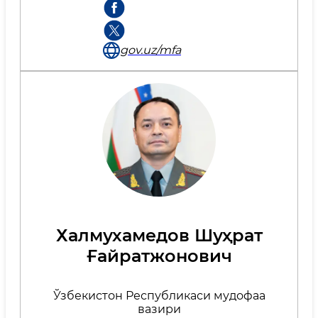
gov.uz/mfa
Халмухамедов Шуҳрат
Ғайратжонович
Ўзбекистон Республикаси мудофаа
вазири