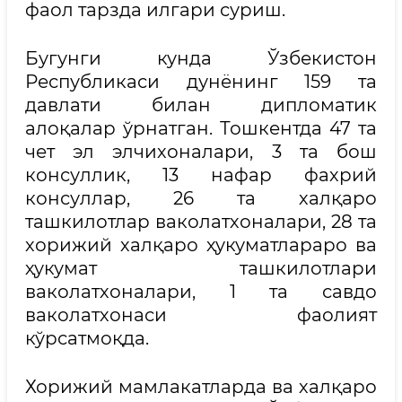
фаол тарзда илгари суриш.
Бугунги кунда Ўзбекистон
Республикаси дунёнинг 159 та
давлати билан дипломатик
алоқалар ўрнатган. Тошкентда 47 та
чет эл элчихоналари, 3 та бош
консуллик, 13 нафар фахрий
консуллар, 26 та халқаро
ташкилотлар ваколатхоналари, 28 та
хорижий халқаро ҳукуматлараро ва
ҳукумат ташкилотлари
ваколатхоналари, 1 та савдо
ваколатхонаси фаолият
кўрсатмоқда.
Хорижий мамлакатларда ва халқаро