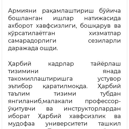
Армияни рақамлаштириш бўйича
бошланган ишлар натижасида
ахборот хавфсизлиги, бошқарув ва
кўрсатилаётган хизматлар
самарадорлиги сезиларли
даражада ошди.
Ҳарбий кадрлар тайёрлаш
тизимини янада
такомиллаштиришга устувор
эътибор қаратилмоқда. Ҳарбий
таълим тизими тубдан
янгиланиб,малакали профессор-
ўқитувчи ва инструкторлардан
иборат Ҳарбий хавфсизлик ва
мудофаа университети ташкил