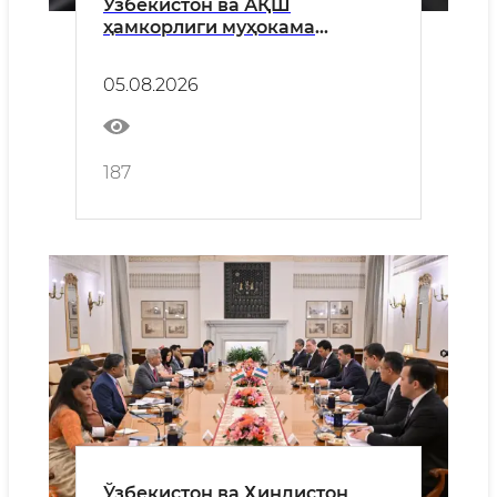
Ўзбекистон ва АҚШ
ҳамкорлиги муҳокама
қилинди
05.08.2026
187
Ўзбекистон ва Ҳиндистон