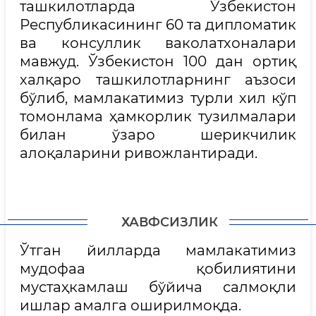
ташкилотларда Ўзбекистон
Республикасининг 60 та дипломатик
ва консуллик ваколатхоналари
мавжуд. Ўзбекистон 100 дан ортиқ
халқаро ташкилотларнинг аъзоси
бўлиб, мамлакатимиз турли хил кўп
томонлама ҳамкорлик тузилмалари
билан ўзаро шерикчилик
алоқаларини ривожлантиради.
ХАВФСИЗЛИК
Ўтган йилларда мамлакатимиз
мудофаа қобилиятини
мустаҳкамлаш бўйича салмоқли
ишлар амалга оширилмоқда.