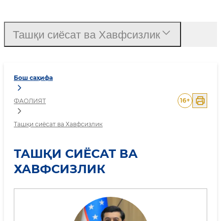
Ташқи сиёсат ва Хавфси
Ташқи сиёсат ва Хавфсизлик
Бош саҳифа
16
+
ФАОЛИЯТ
Ташқи сиёсат ва Хавфсизлик
ТАШҚИ СИЁСАТ ВА
ХАВФСИЗЛИК