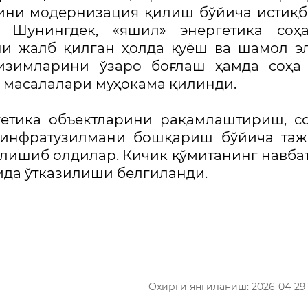
рини модернизация қилиш бўйича истиқ
. Шунингдек, «яшил» энергетика соҳа
ни жалб қилган ҳолда қуёш ва шамол э
тизимларини ўзаро боғлаш ҳамда соҳа
 масалалари муҳокама қилинди.
етика объектларини рақамлаштириш, с
 инфратузилмани бошқариш бўйича таж
лишиб олдилар. Кичик қўмитанинг навба
ида ўтказилиши белгиланди.
Охирги янгиланиш: 2026-04-29 1