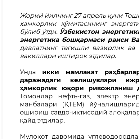
Жорий йилнинг 27 апрель куни Тош
ҳамкорлик қўмитасининг энергет
бўлиб ўтди.
Ўзбекистон энергетик
энергетика бошқармаси раиси В
давлатнинг тегишли вазирлик ва
вакиллари иштирок этдилар.
Унда
икки мамлакат раҳбарла
даражадаги келишувлари ижр
ҳамкорлик юқори ривожланиш д
Томонлар нефть-газ, электр эне
манбалари (ҚТEМ) йўналишларид
ошириш савдо-иқтисодий алоқала
қайд этдилар.
Мулоқот давомида углеводородл