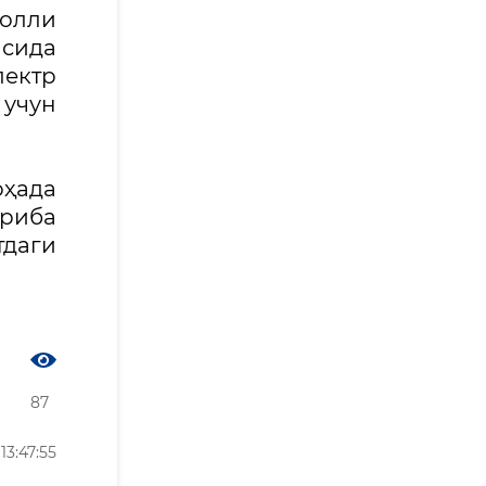
болли
сида
лектр
 учун
оҳада
риба
тдаги
87
3:47:55