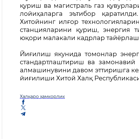
қуриш ва магистраль газ қувурла
лойиҳаларга эътибор қаратилди
Хитойнинг илғор технологиялари
станцияларини қуриш, энергия 
юқори малакали кадрлар тайёрлаш
Йиғилиш якунида томонлар энерг
стандартлаштириш ва замонавий
алмашинувини давом эттиришга ке
йиғилиши Хитой Халқ Республикас
Халқаро ҳамкорлик