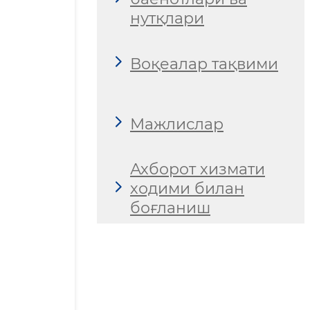
нутқлари
Воқеалар тақвими
Мажлислар
Ахборот хизмати
ходими билан
боғланиш