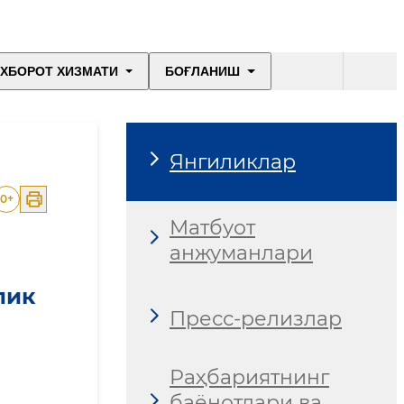
ХБОРОТ ХИЗМАТИ
БОҒЛАНИШ
Янгиликлар
0
+
Матбуот
анжуманлари
лик
Пресс-релизлар
Раҳбариятнинг
баёнотлари ва