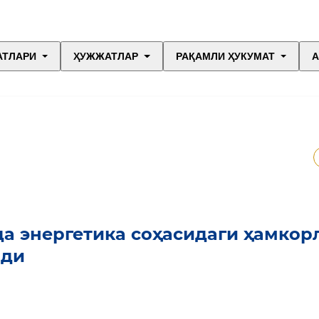
АТЛАРИ
ҲУЖЖАТЛАР
РАҚАМЛИ ҲУКУМАТ
А
да энергетика соҳасидаги ҳамкор
нди