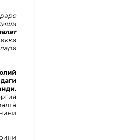
араро
илиши
авлат
 икки
ялари
олий
даги
нди.
ергия
алга
анини
арини