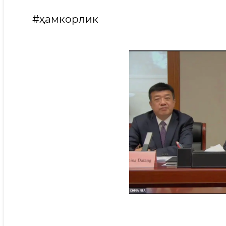
#ҳамкорлик