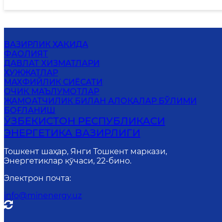
ВАЗИРЛИК ҲАҚИДА
ФАОЛИЯТ
ДАВЛАТ ХИЗМАТЛАРИ
ҲУЖЖАТЛАР
МАХФИЙЛИК СИЁСАТИ
ОЧИҚ МАЪЛУМОТЛАР
ЖАМОАТЧИЛИК БИЛАН АЛОҚАЛАР БЎЛИМИ
БОҒЛАНИШ
ЎЗБЕКИСТОН РЕСПУБЛИКАСИ
ЭНЕРГЕТИКА ВАЗИРЛИГИ
Тошкент шаҳар, Янги Тошкент маркази,
Энергетиклар кўчаси, 22-бино.
Электрон почта
:
info@minenergy.uz