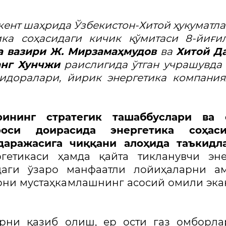
кент шаҳрида Ўзбекистон-Хитой ҳукуматл
ика соҳасидаги кичик қўмитаси 8-йиғ
а вазири Ж. Мирзамаҳмудов
ва
Хитой Д
анг Хунчжи
раислигида ўтган учрашувда
 идоралари, йирик энергетика компани
рининг стратегик ташаббуслари ва 
оси доирасида энергетика соҳаси
аражасига чиққани алоҳида таъкидла
ргетикаси ҳамда қайта тикланувчи эн
аги ўзаро манфаатли лойиҳаларни ам
рни мустаҳкамлашнинг асосий омили эк
арни қазиб олиш, ер ости газ омборл