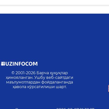
© 2001-
2026
Барча ҳуқуқлар
ҳимояланган. Ушбу веб-сайтдаги
маълумотлардан фойдаланганда
ҳавола кўрсатилиши шарт.