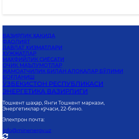
ВАЗИРЛИК ҲАҚИДА
ФАОЛИЯТ
ДАВЛАТ ХИЗМАТЛАРИ
ҲУЖЖАТЛАР
МАХФИЙЛИК СИЁСАТИ
ОЧИҚ МАЪЛУМОТЛАР
ЖАМОАТЧИЛИК БИЛАН АЛОҚАЛАР БЎЛИМИ
БОҒЛАНИШ
ЎЗБЕКИСТОН РЕСПУБЛИКАСИ
ЭНЕРГЕТИКА ВАЗИРЛИГИ
Тошкент шаҳар, Янги Тошкент маркази,
Энергетиклар кўчаси, 22-бино.
Электрон почта
:
info@minenergy.uz