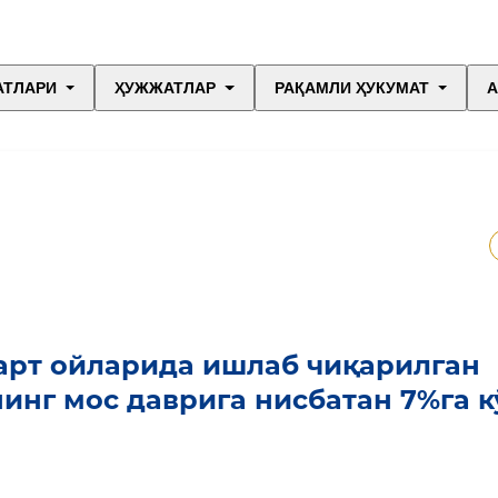
АТЛАРИ
ҲУЖЖАТЛАР
РАҚАМЛИ ҲУКУМАТ
А
март ойларида ишлаб чиқарилган
нинг мос даврига нисбатан 7%га к