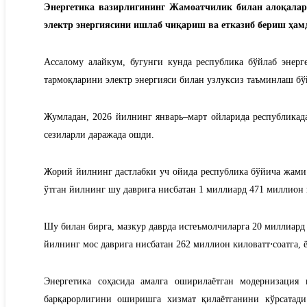
Энергетика вазирлигининг Жамоатчилик билан алоқала
электр энергиясини ишлаб чиқариш ва етказиб бериш ҳа
Ассалому алайкум, бугунги кунда республика бўйлаб энер
тармоқларини электр энергияси билан узлуксиз таъминлаш б
Жумладан, 2026 йилнинг январь–март ойларида республикад
сезиларли даражада ошди.
Жорий йилнинг дастлабки уч ойида республика бўйича жами 
ўтган йилнинг шу даврига нисбатан 1 миллиард 471 миллион к
Шу билан бирга, мазкур даврда истеъмолчиларга 20 миллиард 
йилнинг мос даврига нисбатан 262 миллион киловатт⋅соатга, 
Энергетика соҳасида амалга оширилаётган модернизация
барқарорлигини оширишга хизмат қилаётганини кўрсатади