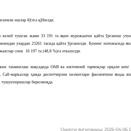
тизимли ишлар йўлга қўйилди.
а келиб тушган жами 33 191 та яқин мурожаатни қайта ўрганиш учун
монидан улардан 23261 тасида қайта ўрганилди. Бунинг натижасида яна
атлар сони 16 197 та (48,8 %)га етказилди.
ликни таъминлаш мақсадида ОАВ ва ижтимоий тармоқлар орқали кенг
, Call-марказлар ҳамда диспетчерлик хизматлари фаолиятини янада я
ка тушунтиришлар берилмоқда.
Охирги янгиланиш: 2026-04-06 0