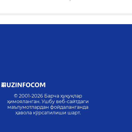
© 2001-
2026
Барча ҳуқуқлар
ҳимояланган. Ушбу веб-сайтдаги
маълумотлардан фойдаланганда
ҳавола кўрсатилиши шарт.