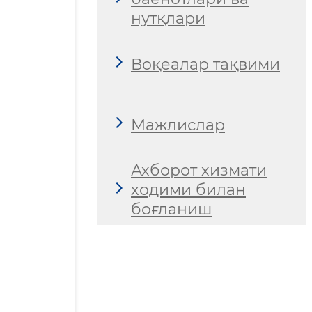
нутқлари
Воқеалар тақвими
Мажлислар
Ахборот хизмати
ходими билан
боғланиш