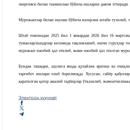
энергияси билан таъминлаш бўйича ишларни давом эттиради.
Мурожаатлар билан ишлаш бўйича вазирлик штаби тузилиб, 
Штаб томонидан 2025 йил 1 январдан 2026 йил 16 мартгач
туманлар/шаҳарлар кесимида тақсимланиб, ишчи гуруҳлар то
мурожаат ижобий ҳал этилиб, жами ижобий ҳал этилган мурожа
Бундан ташқари, аҳолига янада қулайлик яратиш ва очиқ
тарғибот ишлари олиб борилмоқда. Хусусан, сайёр қабуллар
қаратилган қатор амалий тадбирлар ўтказилиб, жамоатчилик
Электрон ҳукумат