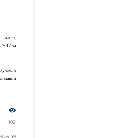
 вилоят,
 7012 та
 кўламли
хшилашга
102
9:59:49