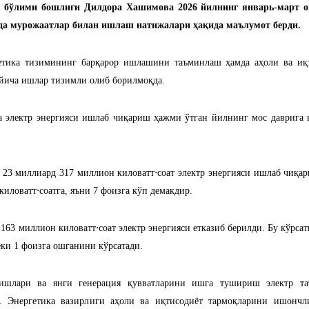
р бўлими бошлиғи Дилдора Хашимова 2026 йилнинг январь-март о
мда мурожаатлар билан ишлаш натижалари ҳақида маълумот берди.
гетика тизимининг барқарор ишлашини таъминлаш ҳамда аҳоли ва иқ
ўйича ишлар тизимли олиб борилмоқда.
а электр энергияси ишлаб чиқариш ҳажми ўтган йилнинг мос даврига 
23 миллиард 317 миллион киловатт⋅соат электр энергияси ишлаб чиқар
иловатт⋅соатга, яъни 7 фоизга кўп демакдир.
163 миллион киловатт⋅соат электр энергияси етказиб берилди. Бу кўрсат
ёки 1 фоизга ошганини кўрсатади.
 ишлари ва янги генерация қувватларини ишга тушириш электр т
. Энергетика вазирлиги аҳоли ва иқтисодиёт тармоқларини ишончл