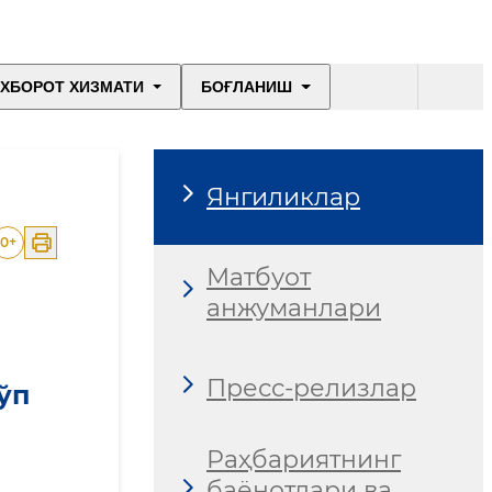
ХБОРОТ ХИЗМАТИ
БОҒЛАНИШ
Янгиликлар
0
+
Матбуот
анжуманлари
Пресс-релизлар
ўп
Раҳбариятнинг
баёнотлари ва