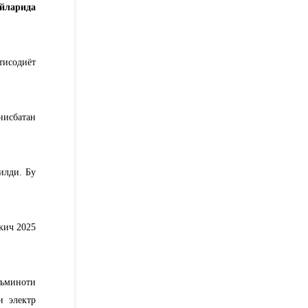
йларида
тисодиёт
нисбатан
илди. Бу
кич 2025
аъминоти
и электр