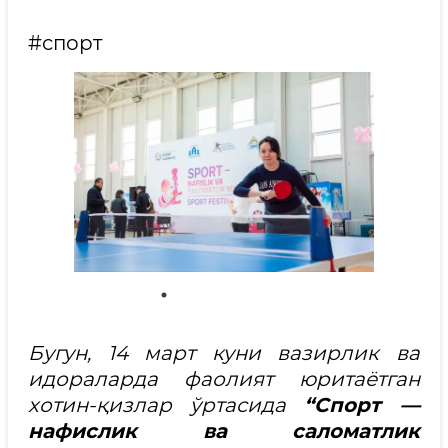
#спорт
Бугун, 14 март куни вазирлик ва
идораларда фаолият юритаётган
хотин-қизлар ўртасида
“Спорт —
нафислик ва саломатлик