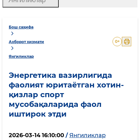
Бош саҳифа
0
+
Ахборот хизмати
Янгиликлар
Энергетика вазирлигида
фаолият юритаётган хотин-
қизлар спорт
мусобақаларида фаол
иштирок этди
2026-03-14 16:10:00
/
Янгиликлар