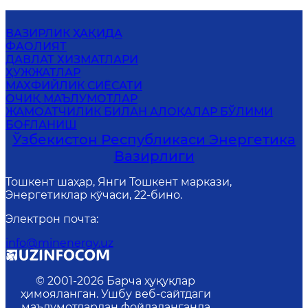
ВАЗИРЛИК ҲАҚИДА
ФАОЛИЯТ
ДАВЛАТ ХИЗМАТЛАРИ
ҲУЖЖАТЛАР
МАХФИЙЛИК СИЁСАТИ
ОЧИҚ МАЪЛУМОТЛАР
ЖАМОАТЧИЛИК БИЛАН АЛОҚАЛАР БЎЛИМИ
БОҒЛАНИШ
Ўзбекистон Республикаси Энергетика
Вазирлиги
Тошкент шаҳар, Янги Тошкент маркази,
Энергетиклар кўчаси, 22-бино.
Электрон почта
:
info@minenergy.uz
© 2001-
2026
Барча ҳуқуқлар
ҳимояланган. Ушбу веб-сайтдаги
маълумотлардан фойдаланганда