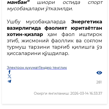
манбаи”
шиори остида спорт
мусобақалари ўтказилди.
Ушбу мусобақаларда
Энергетика
вазирлигида фаолият юритаётган
хотин-қизлар
ҳам фаол иштирок
этиб, жисмоний фаоллик ва соғлом
турмуш тарзини тарғиб қилишга ўз
ҳиссаларини қўшдилар.
Электрон ҳукумат
Гендер тенглик
281
Охирги янгиланиш: 2026-03-14 16:33:37