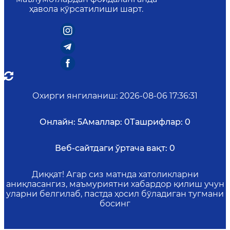
ҳавола кўрсатилиши шарт.
Охирги янгиланиш
:
2026-08-06 17:36:31
Онлайн:
5
Амаллар:
0
Ташрифлар:
0
Веб-сайтдаги ўртача вақт:
0
Диққат! Агар сиз матнда хатоликларни
аниқласангиз, маъмуриятни хабардор қилиш учун
уларни белгилаб, пастда ҳосил бўладиган тугмани
босинг