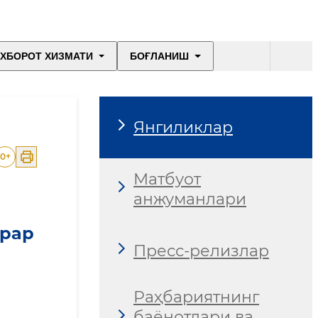
ХБОРОТ ХИЗМАТИ
БОҒЛАНИШ
Янгиликлар
0
+
Матбуот
анжуманлари
арар
Пресс-релизлар
Раҳбариятнинг
баёнотлари ва