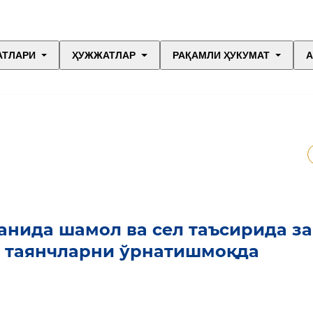
АТЛАРИ
ҲУЖЖАТЛАР
РАҚАМЛИ ҲУКУМАТ
А
анида шамол ва сел таъсирида з
он таянчларни ўрнатишмоқда