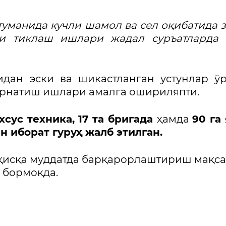
уманида кучли шамол ва сел оқибатида 
ини тиклаш ишлари жадал суръатларда
идан эски ва шикастланган устунлар ў
 ўрнатиш ишлари амалга ошириляпти.
хсус техника, 17 та бригада
ҳамда
90 га
н иборат гуруҳ жалб этилган.
 қисқа муддатда барқарорлаштириш мақс
 бормоқда.