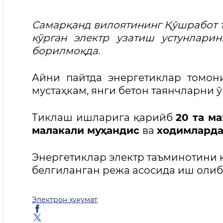
Самарқанд вилоятининг Қўшработ т
кўрган электр узатиш устунлар
борилмоқда.
Айни пайтда энергетиклар томон
мустаҳкам, янги бетон таянчларни
Тиклаш ишларига қарийб
20 та ма
малакали муҳандис
ва
ходимларда
Энергетиклар электр таъминотини
белгиланган режа асосида иш олиб
Электрон ҳукумат