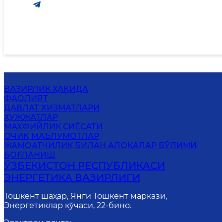
ВАЗИРЛИК ҲАҚИДА
ФАОЛИЯТ
ДАВЛАТ ХИЗМАТЛАРИ
ҲУЖЖАТЛАР
МАХФИЙЛИК СИЁСАТИ
ОЧИҚ МАЪЛУМОТЛАР
ЖАМОАТЧИЛИК БИЛАН АЛОҚАЛАР БЎЛИМИ
БОҒЛАНИШ
ЎЗБЕКИСТОН РЕСПУБЛИКАСИ
ЭНЕРГЕТИКА ВАЗИРЛИГИ
Тошкент шаҳар, Янги Тошкент маркази,
Энергетиклар кўчаси, 22-бино.