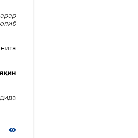
зарар
 олиб
рнига
 яқин
адида