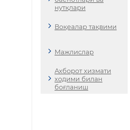
нутқлари
Воқеалар тақвими
Мажлислар
Ахборот хизмати
ходими билан
боғланиш