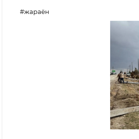
#жараён