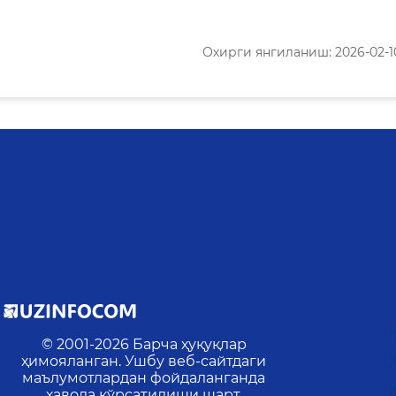
Охирги янгиланиш: 2026-02-10 
© 2001-
2026
Барча ҳуқуқлар
ҳимояланган. Ушбу веб-сайтдаги
маълумотлардан фойдаланганда
ҳавола кўрсатилиши шарт.