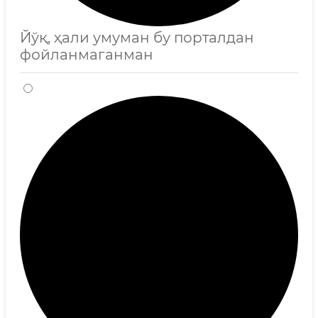
Йўқ, ҳали умуман бу порталдан
фойланмаганман