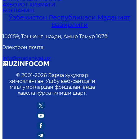
АХБОРОТ ХИЗМАТИ
БОҒЛАНИШ
Ўзбекистон Республикаси Маданият
Вазирлиги
100159, Тошкент шаҳри, Амир Темур 107б
Электрон почта
:
info@madaniyat.uz
© 2001-
2026
Барча ҳуқуқлар
ҳимояланган. Ушбу веб-сайтдаги
маълумотлардан фойдаланганда
ҳавола кўрсатилиши шарт.