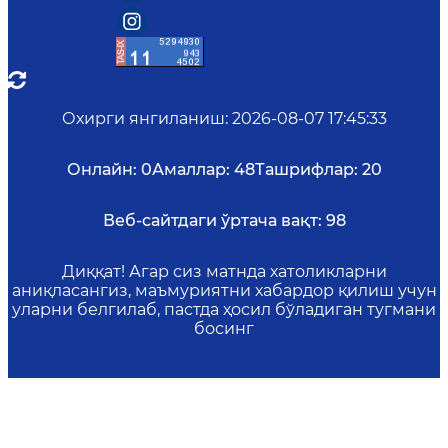
Охирги янгиланиш
:
2026-08-07 17:45:33
Онлайн:
0
Амаллар:
48
Ташрифлар:
20
Веб-сайтдаги ўртача вақт:
98
Диққат! Агар сиз матнда хатоликларни
аниқласангиз, маъмуриятни хабардор қилиш учун
уларни белгилаб, пастда ҳосил бўладиган тугмани
босинг