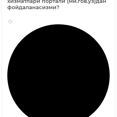
хизматлари портали (мй.гов.уз)дан
фойдаланасизми?