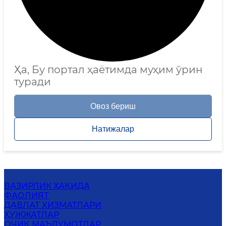
Ҳа, Бу портал ҳаётимда муҳим ўрин
туради
Овоз бериш
Натижалар
ВАЗИРЛИК ҲАҚИДА
ФАОЛИЯТ
ДАВЛАТ ХИЗМАТЛАРИ
ҲУЖЖАТЛАР
ОЧИҚ МАЪЛУМОТЛАР