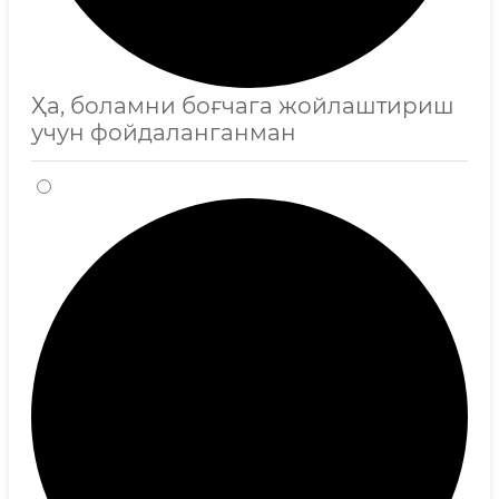
Ҳа, боламни боғчага жойлаштириш
учун фойдаланганман