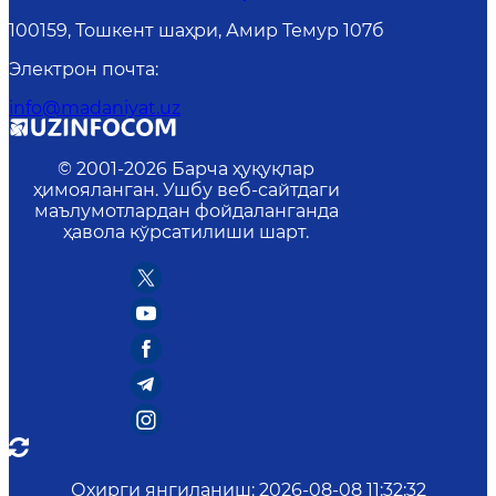
100159, Тошкент шаҳри, Амир Темур 107б
Электрон почта
:
info@madaniyat.uz
© 2001-
2026
Барча ҳуқуқлар
ҳимояланган. Ушбу веб-сайтдаги
маълумотлардан фойдаланганда
ҳавола кўрсатилиши шарт.
Охирги янгиланиш
:
2026-08-08 11:32:32