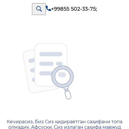
+99855 502-33-75
;
404 — Страница не найд
Кечирасиз, биз Сиз қидираётган саҳифани топа
олмадик. Афсуски, Сиз излаган саҳифа мавжуд