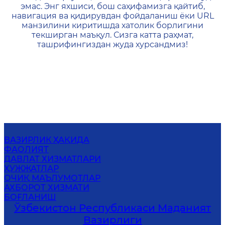
эмас. Энг яхшиси, бош саҳифамизга қайтиб,
навигация ва қидирувдан фойдаланиш ёки URL
манзилини киритишда хатолик борлигини
текширган маъқул. Сизга катта раҳмат,
ташрифингиздан жуда хурсандмиз!
ВАЗИРЛИК ҲАҚИДА
ФАОЛИЯТ
ДАВЛАТ ХИЗМАТЛАРИ
ҲУЖЖАТЛАР
ОЧИҚ МАЪЛУМОТЛАР
АХБОРОТ ХИЗМАТИ
БОҒЛАНИШ
Ўзбекистон Республикаси Маданият
Вазирлиги