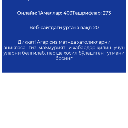
Онлайн:
1
Амаллар:
403
Ташрифлар:
273
Веб-сайтдаги ўртача вақт:
20
Диққат! Агар сиз матнда хатоликларни
аниқласангиз, маъмуриятни хабардор қилиш учун
уларни белгилаб, пастда ҳосил бўладиган тугмани
босинг