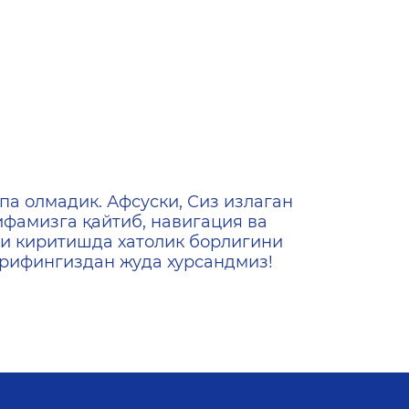
ена
па олмадик. Афсуски, Сиз излаган
ифамизга қайтиб, навигация ва
и киритишда хатолик борлигини
ашрифингиздан жуда хурсандмиз!