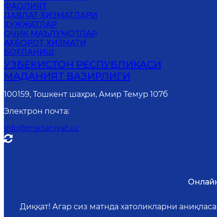
ФАОЛИЯТ
ДАВЛАТ ХИЗМАТЛАРИ
ҲУЖЖАТЛАР
ОЧИҚ МАЪЛУМОТЛАР
АХБОРОТ ХИЗМАТИ
БОҒЛАНИШ
ЎЗБЕКИСТОН РЕСПУБЛИКАСИ
МАДАНИЯТ ВАЗИРЛИГИ
100159, Тошкент шаҳри, Амир Темур 107б
Электрон почта
:
info@madaniyat.uz
Онлайн
Диққат! Агар сиз матнда хатоликларни аниқлас