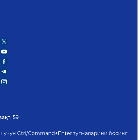
вақт:
59
иш учун Ctrl/Command+Enter тугмаларини босинг