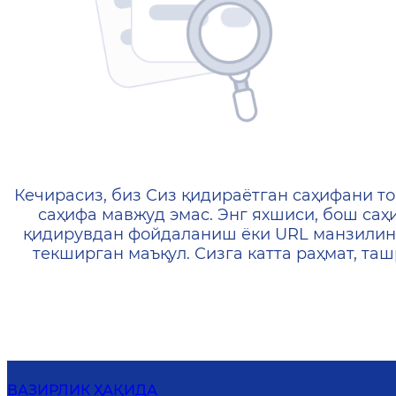
404 — Страница не найд
Кечирасиз, биз Сиз қидираётган саҳифани то
саҳифа мавжуд эмас. Энг яхшиси, бош саҳ
қидирувдан фойдаланиш ёки URL манзилин
текширган маъқул. Сизга катта раҳмат, т
ВАЗИРЛИК ҲАҚИДА