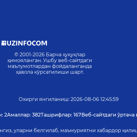
© 2001-
2026
Барча ҳуқуқлар
ҳимояланган. Ушбу веб-сайтдаги
маълумотлардан фойдаланганда
ҳавола кўрсатилиши шарт.
Охирги янгиланиш
:
2026-08-06 12:45:59
:
2
Амаллар:
382
Ташрифлар:
167
Веб-сайтдаги ўртача 
ангиз, уларни белгилаб, маъмуриятни хабардор қил