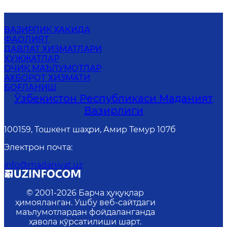
ВАЗИРЛИК ҲАҚИДА
ФАОЛИЯТ
ДАВЛАТ ХИЗМАТЛАРИ
ҲУЖЖАТЛАР
ОЧИҚ МАЪЛУМОТЛАР
АХБОРОТ ХИЗМАТИ
БОҒЛАНИШ
Ўзбекистон Республикаси Маданият
Вазирлиги
100159, Тошкент шаҳри, Амир Темур 107б
Электрон почта
:
info@madaniyat.uz
© 2001-
2026
Барча ҳуқуқлар
ҳимояланган. Ушбу веб-сайтдаги
маълумотлардан фойдаланганда
ҳавола кўрсатилиши шарт.