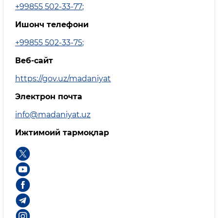
+99855 502-33-77
;
Ишонч телефони
+99855 502-33-75
;
Веб-сайт
https://gov.uz/madaniyat
Электрон почта
info@madaniyat.uz
Ижтимоий тармоқлар