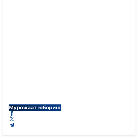
Мурожаат юбориш