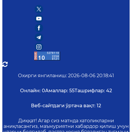
Охирги янгиланиш
:
2026-08-06 20:18:41
Онлайн:
0
Амаллар:
55
Ташрифлар:
42
Веб-сайтдаги ўртача вақт:
12
Диққат! Агар сиз матнда хатоликларни
аниқласангиз, маъмуриятни хабардор қилиш учун
уларни белгилаб, пастда ҳосил бўладиган тугмани