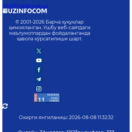
info@madaniyat.uz
© 2001-
2026
Барча ҳуқуқлар
ҳимояланган. Ушбу веб-сайтдаги
маълумотлардан фойдаланганда
ҳавола кўрсатилиши шарт.
Охирги янгиланиш
:
2026-08-08 11:32:32