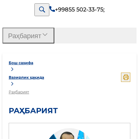
+99855 502-33-75
;
Раҳбарият
Бош саҳифа
Вазирлик ҳақида
Раҳбарият
РАҲБАРИЯТ