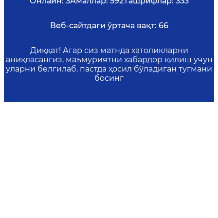
Онлайн:
3
Амаллар:
592
Ташрифлар:
333
Веб-сайтдаги ўртача вақт:
66
Диққат! Агар сиз матнда хатоликларни
аниқласангиз, маъмуриятни хабардор қилиш учун
уларни белгилаб, пастда ҳосил бўладиган тугмани
босинг