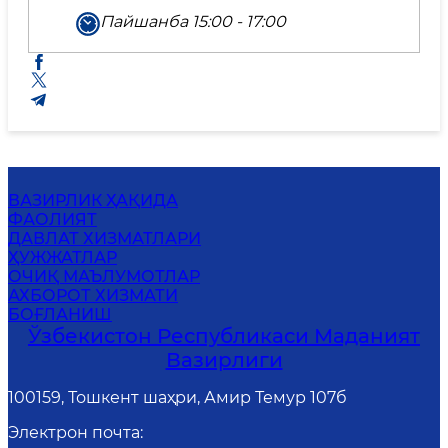
Пайшанба 15:00 - 17:00
ВАЗИРЛИК ҲАҚИДА
ФАОЛИЯТ
ДАВЛАТ ХИЗМАТЛАРИ
ҲУЖЖАТЛАР
ОЧИҚ МАЪЛУМОТЛАР
АХБОРОТ ХИЗМАТИ
БОҒЛАНИШ
Ўзбекистон Республикаси Маданият
Вазирлиги
100159, Тошкент шаҳри, Амир Темур 107б
Электрон почта
: