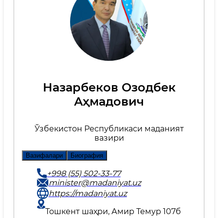
Назарбеков Озодбек
Аҳмадович
Ўзбекистон Республикаси маданият
вазири
Вазифалари
Биография
+998 (55) 502-33-77
minister@madaniyat.uz
https://madaniyat.uz
Тошкент шаҳри, Амир Темур 107б