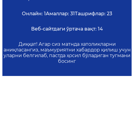
Онлайн:
1
Амаллар:
31
Ташрифлар:
23
Веб-сайтдаги ўртача вақт:
14
Диққат! Агар сиз матнда хатоликларни
аниқласангиз, маъмуриятни хабардор қилиш учун
уларни белгилаб, пастда ҳосил бўладиган тугмани
босинг