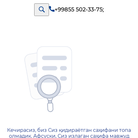
+99855 502-33-75
;
404 — Страница не найд
Кечирасиз, биз Сиз қидираётган саҳифани топа
олмадик. Афсуски, Сиз излаган саҳифа мавжуд