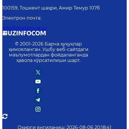
100159, Тошкент шаҳри, Амир Темур 107б
Электрон почта
:
info@madaniyat.uz
© 2001-
2026
Барча ҳуқуқлар
ҳимояланган. Ушбу веб-сайтдаги
маълумотлардан фойдаланганда
ҳавола кўрсатилиши шарт.
Охирги янгиланиш
:
2026-08-06 20:18:41