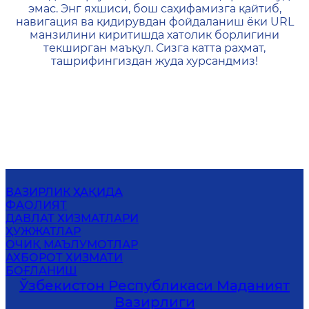
эмас. Энг яхшиси, бош саҳифамизга қайтиб,
навигация ва қидирувдан фойдаланиш ёки URL
манзилини киритишда хатолик борлигини
текширган маъқул. Сизга катта раҳмат,
ташрифингиздан жуда хурсандмиз!
ВАЗИРЛИК ҲАҚИДА
ФАОЛИЯТ
ДАВЛАТ ХИЗМАТЛАРИ
ҲУЖЖАТЛАР
ОЧИҚ МАЪЛУМОТЛАР
АХБОРОТ ХИЗМАТИ
БОҒЛАНИШ
Ўзбекистон Республикаси Маданият
Вазирлиги