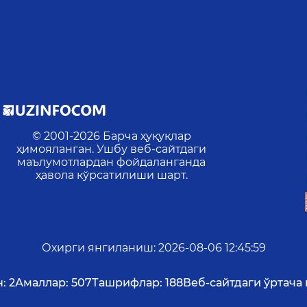
© 2001-
2026
Барча ҳуқуқлар
ҳимояланган. Ушбу веб-сайтдаги
маълумотлардан фойдаланганда
ҳавола кўрсатилиши шарт.
Охирги янгиланиш
:
2026-08-06 12:45:59
:
2
Амаллар:
507
Ташрифлар:
188
Веб-сайтдаги ўртача 