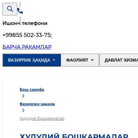
Ишонч телефони
+99855 502-33-75
;
БАРЧА РАҚАМЛАР
ВАЗИРЛИК ҲАҚИДА
ФАОЛИЯТ
ДАВЛАТ ХИЗМ
Бош саҳифа
Вазирлик ҳақида
Ҳудудий бошқармалар
ҲУДУДИЙ БОШҚАРМАЛАР