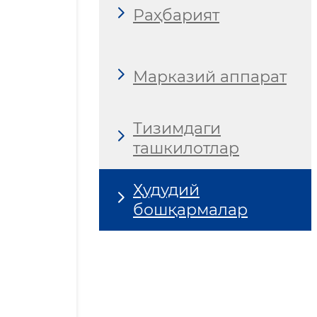
Раҳбарият
Марказий аппарат
Тизимдаги
ташкилотлар
Ҳудудий
бошқармалар