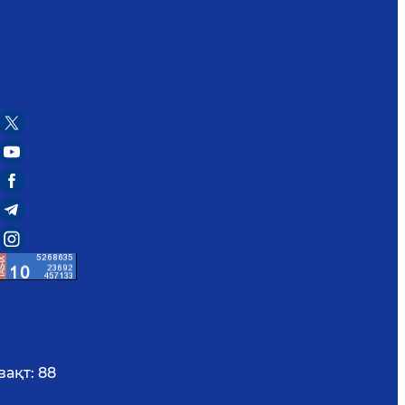
вақт:
88