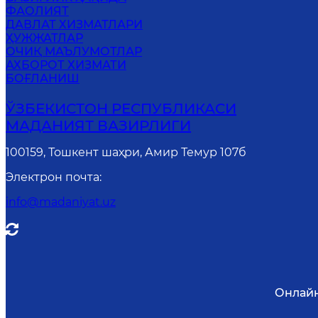
ФАОЛИЯТ
ДАВЛАТ ХИЗМАТЛАРИ
ҲУЖЖАТЛАР
ОЧИҚ МАЪЛУМОТЛАР
АХБОРОТ ХИЗМАТИ
БОҒЛАНИШ
ЎЗБЕКИСТОН РЕСПУБЛИКАСИ
МАДАНИЯТ ВАЗИРЛИГИ
100159, Тошкент шаҳри, Амир Темур 107б
Электрон почта
:
info@madaniyat.uz
Онлайн