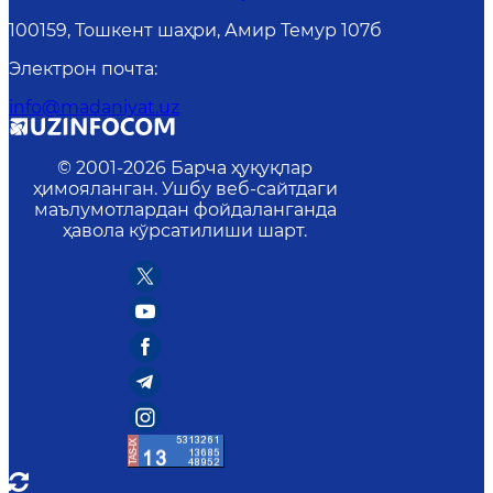
100159, Тошкент шаҳри, Амир Темур 107б
Электрон почта
:
info@madaniyat.uz
© 2001-
2026
Барча ҳуқуқлар
ҳимояланган. Ушбу веб-сайтдаги
маълумотлардан фойдаланганда
ҳавола кўрсатилиши шарт.