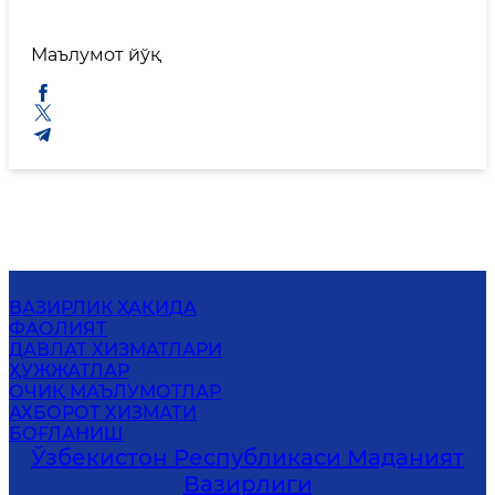
Маълумот йўқ
ВАЗИРЛИК ҲАҚИДА
ФАОЛИЯТ
ДАВЛАТ ХИЗМАТЛАРИ
ҲУЖЖАТЛАР
ОЧИҚ МАЪЛУМОТЛАР
АХБОРОТ ХИЗМАТИ
БОҒЛАНИШ
Ўзбекистон Республикаси Маданият
Вазирлиги