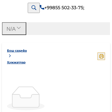
+99855 502-33-75
;
N/A
Бош саҳифа
Ҳужжатлар