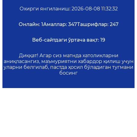
Охирги янгиланиш
:
2026-08-08 11:32:32
Онлайн:
1
Амаллар:
347
Ташрифлар:
247
Веб-сайтдаги ўртача вақт:
19
Диққат! Агар сиз матнда хатоликларни
аниқласангиз, маъмуриятни хабардор қилиш учун
уларни белгилаб, пастда ҳосил бўладиган тугмани
босинг