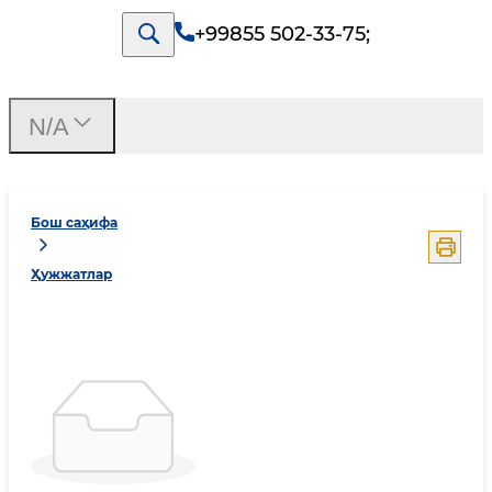
+99855 502-33-75
;
N/A
Бош саҳифа
Ҳужжатлар