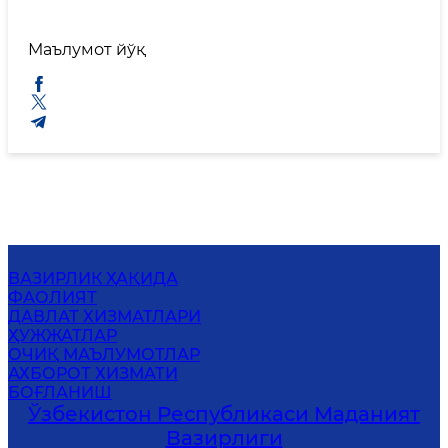
Маълумот йўқ
ВАЗИРЛИК ҲАҚИДА
ФАОЛИЯТ
ДАВЛАТ ХИЗМАТЛАРИ
ҲУЖЖАТЛАР
ОЧИҚ МАЪЛУМОТЛАР
АХБОРОТ ХИЗМАТИ
БОҒЛАНИШ
Ўзбекистон Республикаси Маданият
Вазирлиги