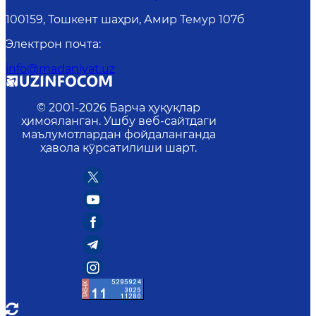
100159, Тошкент шаҳри, Амир Темур 107б
Электрон почта
:
info@madaniyat.uz
© 2001-
2026
Барча ҳуқуқлар
ҳимояланган. Ушбу веб-сайтдаги
маълумотлардан фойдаланганда
ҳавола кўрсатилиши шарт.