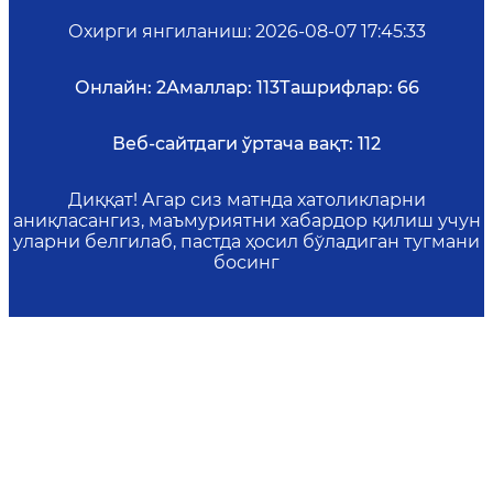
Охирги янгиланиш
:
2026-08-07 17:45:33
Онлайн:
2
Амаллар:
113
Ташрифлар:
66
Веб-сайтдаги ўртача вақт:
112
Диққат! Агар сиз матнда хатоликларни
аниқласангиз, маъмуриятни хабардор қилиш учун
уларни белгилаб, пастда ҳосил бўладиган тугмани
босинг