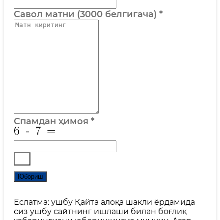
Савол матни (3000 белгигача)
*
Спамдан ҳимоя
*
Юбориш
Еслатма: ушбу Қайта алоқа шакли ёрдамида
сиз ушбу сайтнинг ишлаши билан боғлиқ