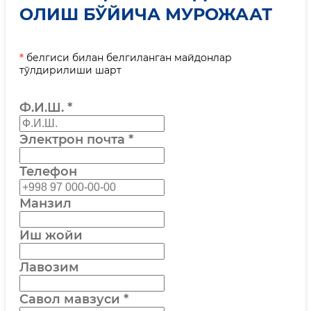
ОЛИШ БЎЙИЧА МУРОЖААТ
*
белгиси билан белгиланган майдонлар
тўлдирилиши шарт
Ф.И.Ш.
*
Электрон почта
*
Телефон
Манзил
Иш жойи
Лавозим
Савол мавзуси
*