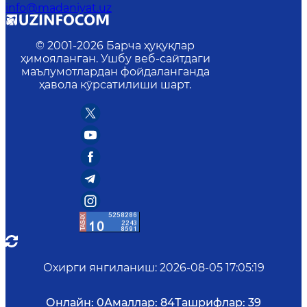
info@madaniyat.uz
© 2001-
2026
Барча ҳуқуқлар
ҳимояланган. Ушбу веб-сайтдаги
маълумотлардан фойдаланганда
ҳавола кўрсатилиши шарт.
Охирги янгиланиш
:
2026-08-05 17:05:19
Онлайн:
0
Амаллар:
84
Ташрифлар:
39