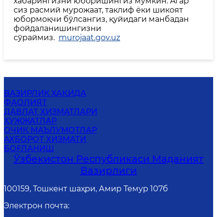
хабарингизни юборишингиз мумкин. Aгар
сиз расмий мурожаат, таклиф ёки шикоят
юбормоқчи бўлсангиз, қуйидаги манбадан
фойдаланишингизни
сўраймиз.
murojaat.gov.uz
ВАЗИРЛИК ҲАҚИДА
ФАОЛИЯТ
ДАВЛАТ ХИЗМАТЛАРИ
ҲУЖЖАТЛАР
ОЧИҚ МАЪЛУМОТЛАР
АХБОРОТ ХИЗМАТИ
БОҒЛАНИШ
Ўзбекистон Республикаси Маданият
Вазирлиги
100159, Тошкент шаҳри, Амир Темур 107б
Электрон почта
: