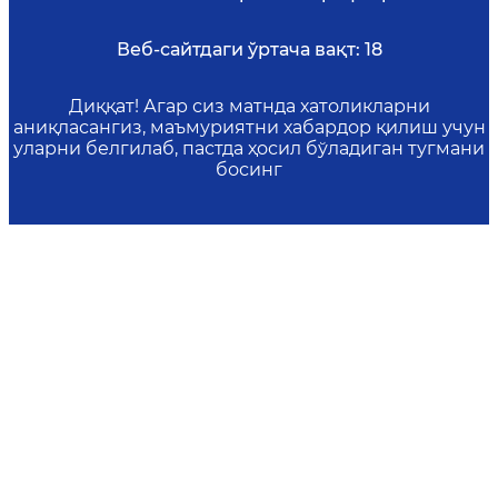
Веб-сайтдаги ўртача вақт:
18
Диққат! Агар сиз матнда хатоликларни
аниқласангиз, маъмуриятни хабардор қилиш учун
уларни белгилаб, пастда ҳосил бўладиган тугмани
босинг