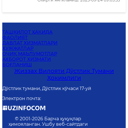
Охирги янгиланиш: 2025-09-24 09:05:53
ТАШКИЛОТ ҲАҚИДА
ФАОЛИЯТ
ДАВЛАТ ХИЗМАТЛАРИ
ҲУЖЖАТЛАР
ОЧИҚ МАЪЛУМОТЛАР
АХБОРОТ ХИЗМАТИ
БОҒЛАНИШ
Жиззах Вилояти Дўстлик Тумани
Ҳокимлиги
Дўстлик тумани, Дўстлик кўчаси 17-уй
Электрон почта
:
© 2001-
2026
Барча ҳуқуқлар
ҳимояланган. Ушбу веб-сайтдаги