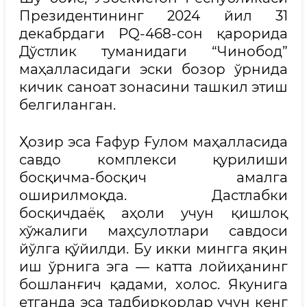
Президентининг 2024 йил 31
декабрдаги PQ-468-сон қарорида
Дўстлик туманидаги “Чинобод”
маҳалласидаги эски бозор ўрнида
кичик саноат зонасини ташкил этиш
белгиланган.
Ҳозир эса Ғафур Ғулом маҳалласида
савдо комплекси қурилиши
босқичма-босқич амалга
оширилмоқда. Дастлабки
босқичдаёқ аҳоли учун қишлоқ
хўжалиги маҳсулотлари савдоси
йўлга қўйилди. Бу икки мингга яқин
иш ўрнига эга — катта лойиҳанинг
бошланғич қадами, холос. Якунига
етганда эса тадбиркорлар учун кенг