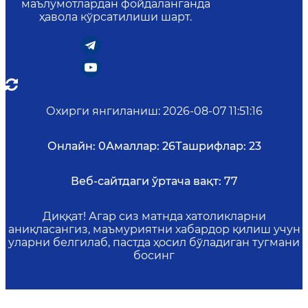
маълумотлардан фойдаланганда
ҳавола кўрсатилиши шарт.
Охирги янгиланиш
:
2026-08-07 11:51:16
Онлайн:
0
Амаллар:
26
Ташрифлар:
23
Веб-сайтдаги ўртача вақт:
77
Диққат! Агар сиз матнда хатоликларни
аниқласангиз, маъмуриятни хабардор қилиш учун
уларни белгилаб, пастда ҳосил бўладиган тугмани
босинг