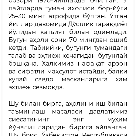
бозори 1970-йилларда очилган. У
пайтларда туман аҳолиси бор-йўғи
25–30 минг атрофида бўлган. Ўтган
йиллар давомида Дўстлик тараққиёт
йўлидан қатъият билан одимлади.
Бугун аҳоли сони 70 мингдан ошиб
кетди. Табиийки, бугунги тумандаги
талаб ва эҳтиёж кечагидан бутунлай
бошқача. Халқимиз нафақат арзон
ва сифатли маҳсулот истайди, балки
қулай савдо масканларига ҳам
эҳтиёж сезмоқда.
Шу билан бирга, аҳолини иш билан
таъминлаш масаласи давлатимиз
сиёсатининг энг муҳим
йўналишларидан бирига айланган.
Шу боис, Ўзбекистон Республикаси