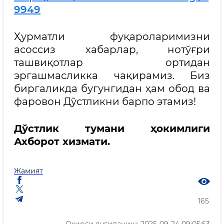
9949
Ҳурматли фуқароларимизни
асоссиз хабарлар, нотўғри
ташвиқотлар ортидан
эргашмасликка чақирамиз. Биз
биргаликда бугунгидан ҳам обод ва
фаровон Дўстликни барпо этамиз!
Дўстлик тумани ҳокимлиги
Ахборот хизмати.
Жамият
165