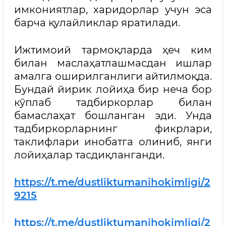
имкониятлар, харидорлар учун эса
барча қулайликлар яратилади.
Ижтимоий тармоқларда ҳеч ким
билан маслаҳатлашмасдан ишлар
амалга оширилганлиги айтилмоқда.
Бундай йирик лойиҳа бир неча бор
кўплаб тадбиркорлар билан
бамаслаҳат бошланган эди. Унда
тадбиркорларнинг фикрлари,
таклифлари инобатга олиниб, янги
лойиҳалар тасдиқланганди.
https://t.me/dustliktumanihokimligi/2
9215
https://t.me/dustliktumanihokimligi/2