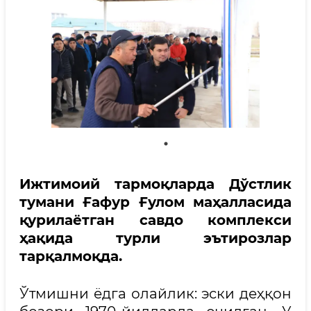
Ижтимоий тармоқларда Дўстлик
тумани Ғафур Ғулом маҳалласида
қурилаётган савдо комплекси
ҳақида турли эътирозлар
тарқалмоқда.
Ўтмишни ёдга олайлик: эски деҳқон