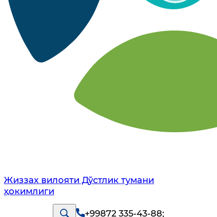
Жиззах вилояти Дўстлик тумани
ҳокимлиги
+99872 335-43-88
;