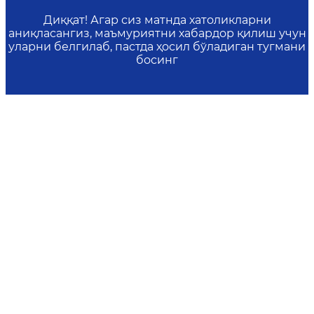
Диққат! Агар сиз матнда хатоликларни
аниқласангиз, маъмуриятни хабардор қилиш учун
уларни белгилаб, пастда ҳосил бўладиган тугмани
босинг