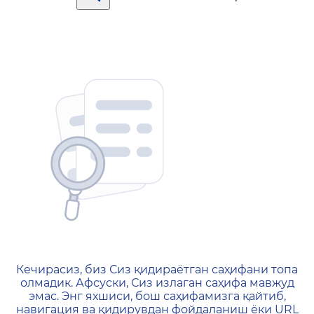
404 — Страница не найд
Кечирасиз, биз Сиз қидираётган саҳифани топа
олмадик. Афсуски, Сиз излаган саҳифа мавжуд
эмас. Энг яхшиси, бош саҳифамизга қайтиб,
навигация ва қидирувдан фойдаланиш ёки URL