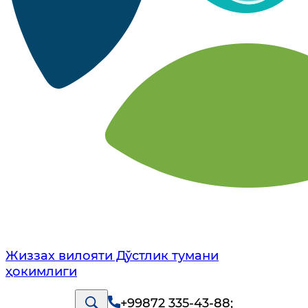
Жиззах вилояти Дўстлик тумани
ҳокимлиги
+99872 335-43-88
;