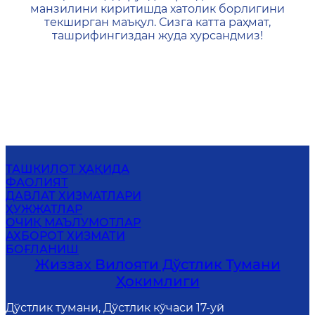
манзилини киритишда хатолик борлигини
текширган маъқул. Сизга катта раҳмат,
ташрифингиздан жуда хурсандмиз!
ТАШКИЛОТ ҲАҚИДА
ФАОЛИЯТ
ДАВЛАТ ХИЗМАТЛАРИ
ҲУЖЖАТЛАР
ОЧИҚ МАЪЛУМОТЛАР
АХБОРОТ ХИЗМАТИ
БОҒЛАНИШ
Жиззах Вилояти Дўстлик Тумани
Ҳокимлиги
Дўстлик тумани, Дўстлик кўчаси 17-уй