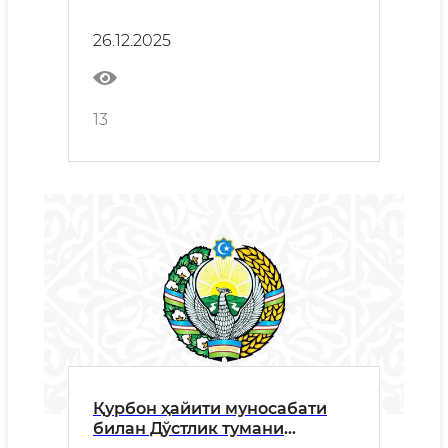
шаҳарчаси очилиш
маросимидаги НУТҚИ
26.12.2025
13
Қурбон ҳайити муносабати
билан Дўстлик тумани