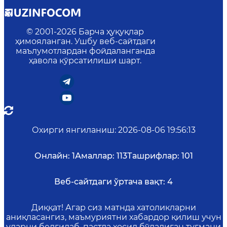
© 2001-
2026
Барча ҳуқуқлар
ҳимояланган. Ушбу веб-сайтдаги
маълумотлардан фойдаланганда
ҳавола кўрсатилиши шарт.
Охирги янгиланиш
:
2026-08-06 19:56:13
Онлайн:
1
Амаллар:
113
Ташрифлар:
101
Веб-сайтдаги ўртача вақт:
4
Диққат! Агар сиз матнда хатоликларни
аниқласангиз, маъмуриятни хабардор қилиш учун
уларни белгилаб, пастда ҳосил бўладиган тугмани