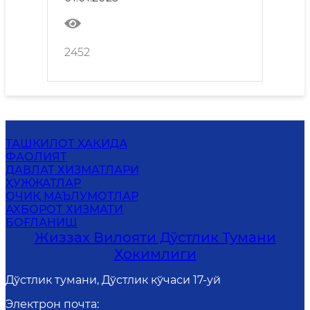
2452
ТАШКИЛОТ ҲАҚИДА
ФАОЛИЯТ
ДАВЛАТ ХИЗМАТЛАРИ
ҲУЖЖАТЛАР
ОЧИҚ МАЪЛУМОТЛАР
АХБОРОТ ХИЗМАТИ
БОҒЛАНИШ
Жиззах Вилояти Дўстлик Тумани
Ҳокимлиги
Дўстлик тумани, Дўстлик кўчаси 17-уй
Электрон почта
: