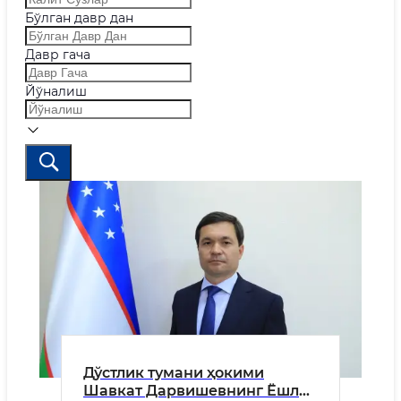
Бўлган давр дан
Давр гача
Йўналиш
Дўстлик тумани ҳокими
Шавкат Дарвишевнинг Ёшлар