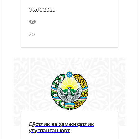
ҳокимининг табриги
05.06.2025
20
Дўстлик ва ҳамжиҳатлик
улуғланган юрт