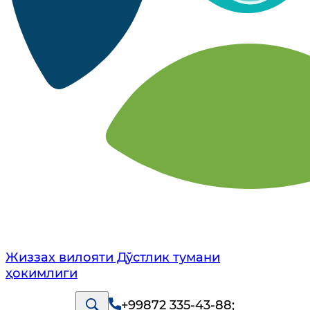
Жиззах вилояти Дўстлик тумани
ҳокимлиги
+99872 335-43-88
;