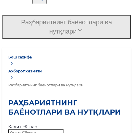
Раҳбариятнинг баёнотлари ва
нутқлари
Бош саҳифа
Ахборот хизмати
Раҳбариятнинг баёнотлари ва нутқлари
РАҲБАРИЯТНИНГ
БАЁНОТЛАРИ ВА НУТҚЛАРИ
Калит сўзлар