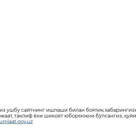
сиз ушбу сайтнинг ишлаши билан боғлиқ хабарингиз
аат, таклиф ёки шикоят юбормоқчи бўлсангиз, қуй
rojaat.gov.uz