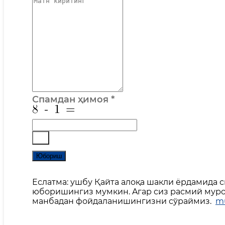
Спамдан ҳимоя
*
Юбориш
Еслатма: ушбу Қайта алоқа шакли ёрдамида 
юборишингиз мумкин. Aгар сиз расмий мурож
манбадан фойдаланишингизни сўраймиз.
mu