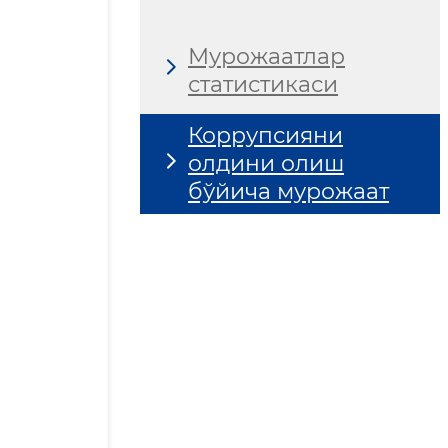
Мурожаатлар
статистикаси
Коррупсияни
олдини олиш
бўйича мурожаат