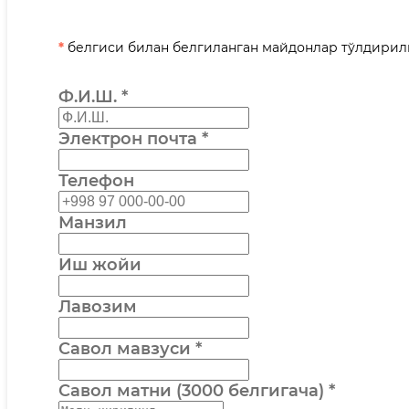
*
белгиси билан белгиланган майдонлар тўлдири
Ф.И.Ш.
*
Электрон почта
*
Телефон
Манзил
Иш жойи
Лавозим
Савол мавзуси
*
Савол матни (3000 белгигача)
*