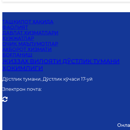
ТАШКИЛОТ ҲАҚИДА
ФАОЛИЯТ
ДАВЛАТ ХИЗМАТЛАРИ
ҲУЖЖАТЛАР
ОЧИҚ МАЪЛУМОТЛАР
АХБОРОТ ХИЗМАТИ
БОҒЛАНИШ
ЖИЗЗАХ ВИЛОЯТИ ДЎСТЛИК ТУМАНИ
ҲОКИМЛИГИ
Дўстлик тумани, Дўстлик кўчаси 17-уй
Электрон почта
:
Онла