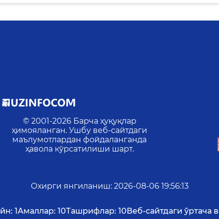
© 2001-
2026
Барча ҳуқуқлар
ҳимояланган. Ушбу веб-сайтдаги
маълумотлардан фойдаланганда
ҳавола кўрсатилиши шарт.
Охирги янгиланиш
:
2026-08-06 19:56:13
йн:
1
Амаллар:
10
Ташрифлар:
10
Веб-сайтдаги ўртача в