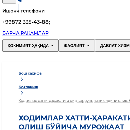
Ишонч телефони
+99872 335-43-88
;
БАРЧА РАҚАМЛАР
ҲОКИМИЯТ ҲАҚИДА
ФАОЛИЯТ
ДАВЛАТ ХИЗМ
Бош саҳифа
Боғланиш
Ходимлар хатти-ҳаракатига оид коррупцияни олдини олиш
ХОДИМЛАР ХАТТИ-ҲАРАКАТ
ОЛИШ БЎЙИЧА МУРОЖААТ