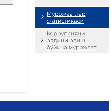
Мурожаатлар
статистикаси
Коррупсияни
олдини олиш
бўйича мурожаат
н