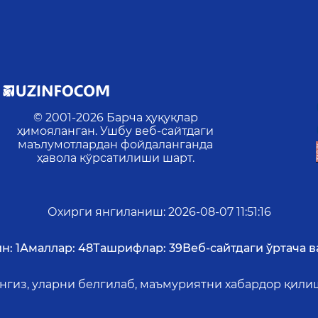
© 2001-
2026
Барча ҳуқуқлар
ҳимояланган. Ушбу веб-сайтдаги
маълумотлардан фойдаланганда
ҳавола кўрсатилиши шарт.
Охирги янгиланиш
:
2026-08-07 11:51:16
н:
1
Амаллар:
48
Ташрифлар:
39
Веб-сайтдаги ўртача в
ангиз, уларни белгилаб, маъмуриятни хабардор қил