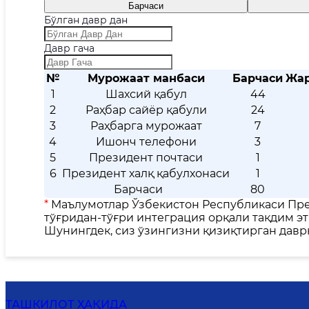
Барчаси
Бўлган давр дан
Давр гача
№
Мурожаат манбаси
Барчаси
Жар
1
Шахсий қабул
44
2
Раҳбар сайёр қабули
24
3
Раҳбарга мурожаат
7
4
Ишонч телефони
3
5
Президент почтаси
1
6
Президент халқ қабулхонаси
1
Барчаси
80
*
Маълумотлар Ўзбекистон Республикаси Пре
тўғридан-тўғри интеграция орқали тақдим эт
Шунингдек, сиз ўзингизни қизиқтирган дав
ТАШКИЛОТ ҲАҚИДА