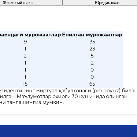
Жисмоний шахс
Юридик шахс
аёндаги мурожаатлар
Ёпилган мурожаатлар
9
35
1
23
2
5
1
2
1
0
1
0
15
65
зидентининг Виртуал қабулхонаси (pm.gov.uz) била
илган. Маълумотлар охирги 30 кун ичида олинган.
рни танлашингиз мумкин.