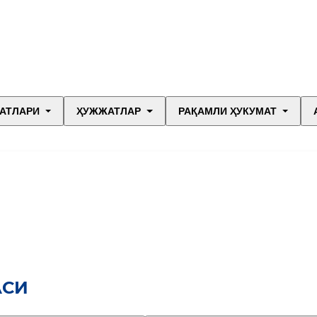
АТЛАРИ
ҲУЖЖАТЛАР
РАҚАМЛИ ҲУКУМАТ
АСИ