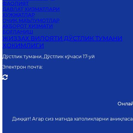
ФАОЛИЯТ
ДАВЛАТ ХИЗМАТЛАРИ
ҲУЖЖАТЛАР
ОЧИҚ МАЪЛУМОТЛАР
АХБОРОТ ХИЗМАТИ
БОҒЛАНИШ
ЖИЗЗАХ ВИЛОЯТИ ДЎСТЛИК ТУМАНИ
ҲОКИМЛИГИ
Дўстлик тумани, Дўстлик кўчаси 17-уй
Электрон почта
:
Онлай
Диққат! Агар сиз матнда хатоликларни аниқлас