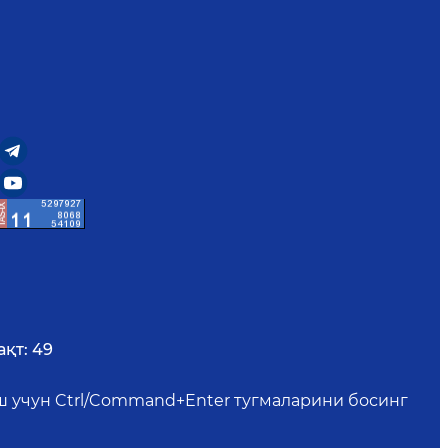
ақт:
49
иш учун Ctrl/Command+Enter тугмаларини босинг