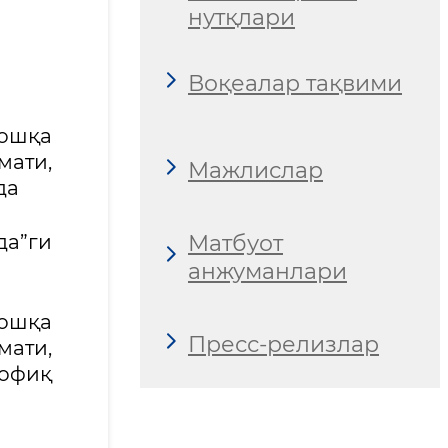
нутқлари
Воқеалар тақвими
бошқа
мати,
Мажлислар
да
Матбуот
а”ги
анжуманлари
бошқа
Пресс-релизлар
мати,
вофиқ