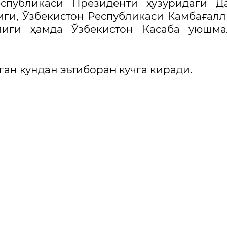
еспубликаси Президенти ҳузуридаги Д
ги, Ўзбекистон Республикаси Камбағал
лиги ҳамда Ўзбекистон Касаба уюшма
ган кундан эътиборан кучга киради.