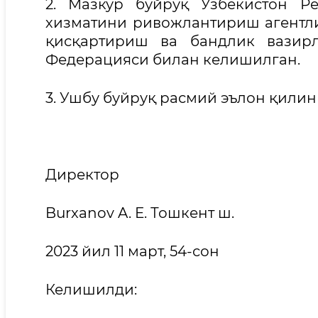
2. Мазкур буйруқ Ўзбекистон Р
хизматини ривожлантириш агентли
қисқартириш ва бандлик вазир
Федерацияси билан келишилган.
3. Ушбу буйруқ расмий эълон қилин
Директор
Burxanov A. E. Тошкент ш.
2023 йил 11 март, 54-сон
Келишилди: