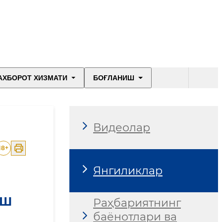
АХБОРОТ ХИЗМАТИ
БОҒЛАНИШ
Видеолар
18
+
Янгиликлар
ИШ
Раҳбариятнинг
баёнотлари ва