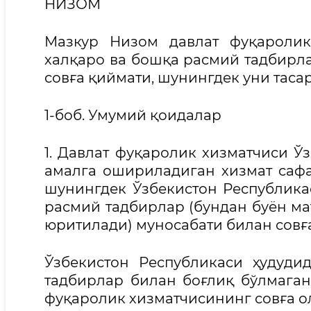
НИЗОМ
Мазкур Низом давлат фуқаролик
халқаро ва бошқа расмий тадбирл
совға қиймати, шунингдек уни таса
1-боб. Умумий қоидалар
1. Давлат фуқаролик хизматчиси Ў
амалга ошириладиган хизмат сафа
шунингдек Ўзбекистон Республика
расмий тадбирлар (бундан буён ма
юритилади) муносабати билан совғ
Ўзбекистон Республикаси ҳудуди
тадбирлар билан боғлиқ бўлмаган
фуқаролик хизматчисининг совға о