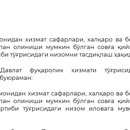
онидан хизмат сафарлари, халқаро ва 
лан олиниши мумкин бўлган совға қий
иби тўғрисидаги низомни тасдиқлаш ҳақи
“Давлат фуқаролик хизмати тўғрисид
 буюраман:
омонидан хизмат сафарлари, халқаро ва 
лан олиниши мумкин бўлган совға қий
артиби тўғрисидаги низом иловага му