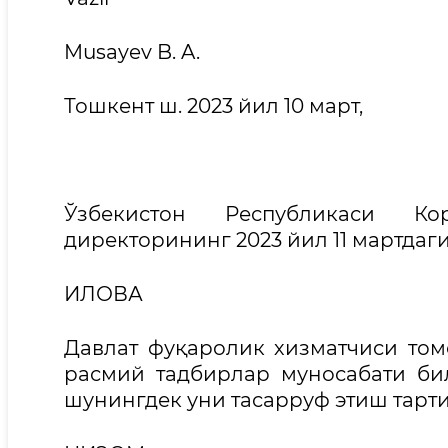
Musayev B. A.
Тошкент ш. 2023 йил 10 март,
Ўзбекистон Республикаси К
директорининг 2023 йил 11 мартдаги
ИЛОВА
Давлат фуқаролик хизматчиси том
расмий тадбирлар муносабати би
шунингдек уни тасарруф этиш тарт