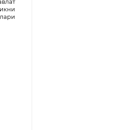
авлат
ликни
лари