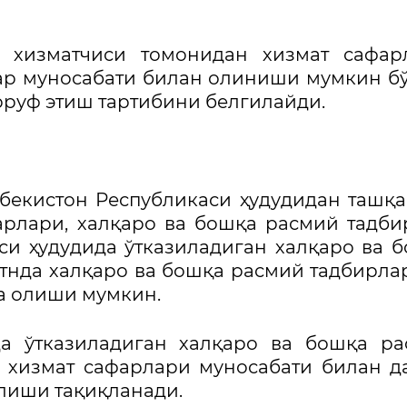
 хизматчиси томонидан хизмат сафарл
ар муносабати билан олиниши мумкин б
рруф этиш тартибини белгилайди.
збекистон Республикаси ҳудудидан ташқ
рлари, халқаро ва бошқа расмий тадби
си ҳудудида ўтказиладиган халқаро ва 
тнда халқаро ва бошқа расмий тадбирла
а олиши мумкин.
да ўтказиладиган халқаро ва бошқа р
 хизмат сафарлари муносабати билан д
лиши тақиқланади.