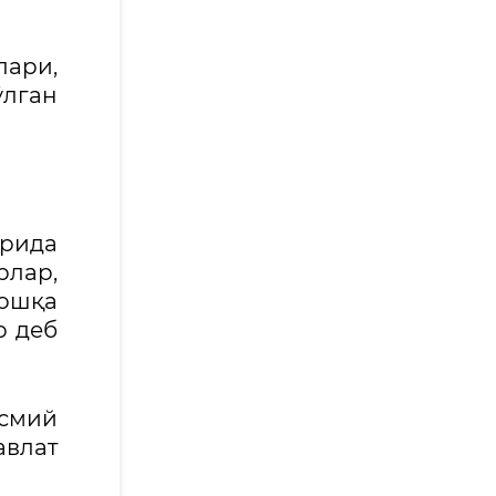
ари,
ўлган
арида
рлар,
бошқа
р деб
асмий
авлат