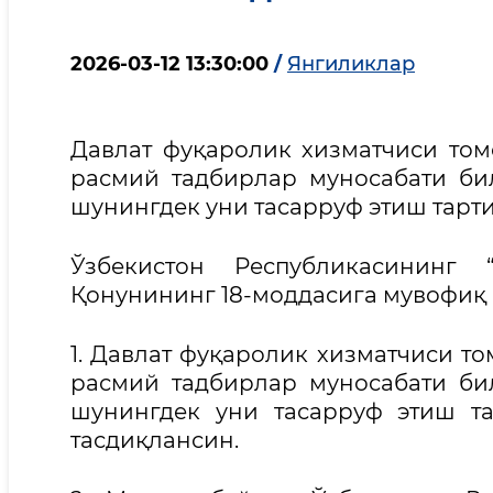
2026-03-12 13:30:00
/
Янгиликлар
Давлат фуқаролик хизматчиси том
расмий тадбирлар муносабати би
шунингдек уни тасарруф этиш тарт
Ўзбекистон Республикасининг 
Қонунининг 18-моддасига мувофиқ
1. Давлат фуқаролик хизматчиси т
расмий тадбирлар муносабати би
шунингдек уни тасарруф этиш т
тасдиқлансин.