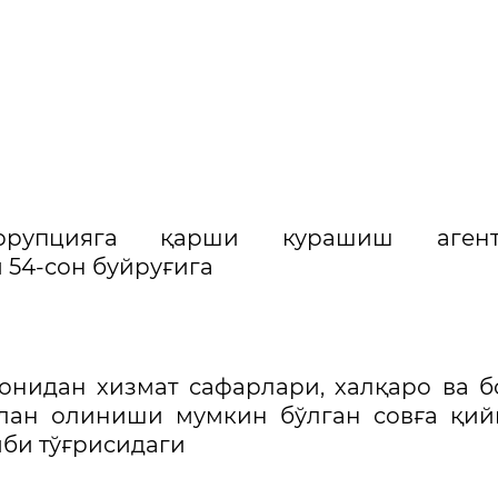
оррупцияга қарши курашиш агент
 54-сон буйруғига
онидан хизмат сафарлари, халқаро ва 
лан олиниши мумкин бўлган совға қий
иби тўғрисидаги