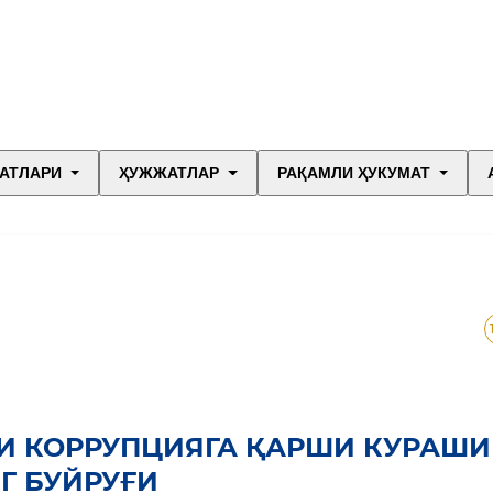
АТЛАРИ
ҲУЖЖАТЛАР
РАҚАМЛИ ҲУКУМАТ
СИ КОРРУПЦИЯГА ҚАРШИ КУРАШ
Г БУЙРУҒИ