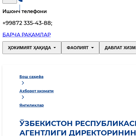
Ишонч телефони
+99872 335-43-88
;
БАРЧА РАҚАМЛАР
ҲОКИМИЯТ ҲАҚИДА
ФАОЛИЯТ
ДАВЛАТ ХИЗМ
Бош саҳифа
Ахборот хизмати
Янгиликлар
ЎЗБEКИСТОН РEСПУБЛИКА
АГEНТЛИГИ ДИРEКТОРИНИН