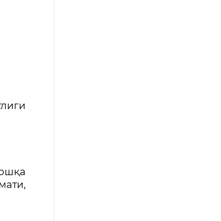
лиги
бошқа
мати,