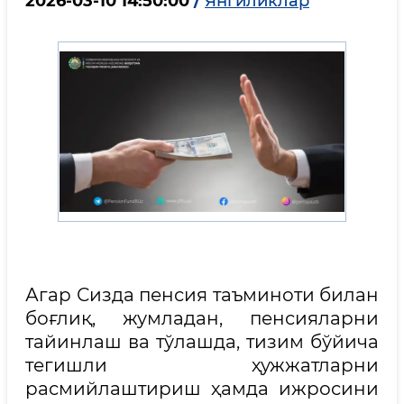
2026-03-10 14:50:00
/
Янгиликлар
Агар Сизда пенсия таъминоти билан
боғлиқ, жумладан, пенсияларни
тайинлаш ва тўлашда, тизим бўйича
тегишли ҳужжатларни
расмийлаштириш ҳамда ижросини