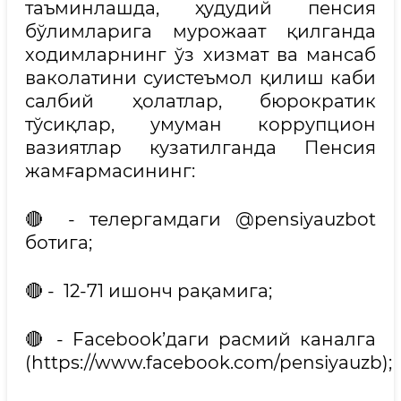
таъминлашда, ҳудудий пенсия
бўлимларига мурожаат қилганда
ходимларнинг ўз хизмат ва мансаб
ваколатини суистеъмол қилиш каби
салбий ҳолатлар, бюрократик
тўсиқлар, умуман коррупцион
вазиятлар кузатилганда Пенсия
жамғармасининг:
🔴 - телергамдаги @pensiyauzbot
ботига;
🔴 - 12-71 ишонч рақамига;
🔴 - Facebook’даги расмий каналга
(https://www.facebook.com/pensiyauzb);