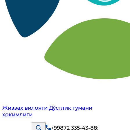
Жиззах вилояти Дўстлик тумани
ҳокимлиги
+99872 335-43-88
;