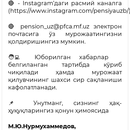
🔴 - Instagram’даги расмий каналга
(https://www.instagram.com/pensiyauzb/)
🔴 pension_uz@pfca.mf.uz электрон
почтасига ўз мурожаатингизни
қолдиришингиз мумкин.
🧑‍💻 Юборилган хабарлар
белгиланган тартибда кўриб
чиқилади ҳамда мурожаат
қилувчининг шахси сир сақланиши
кафолатланади.
📌 Унутманг, сизнинг ҳақ-
ҳуқуқларингиз қонун ҳимоясида
М.Ю.Нурмухаммедов,