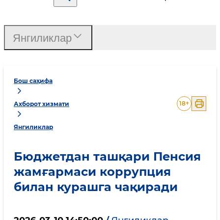
Янгиликлар
Бош саҳифа
18
+
Ахборот хизмати
Янгиликлар
Бюджетдан ташқари Пенсия
жамғармаси коррупция
билан курашга чақиради