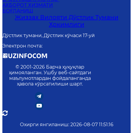
АХБОРОТ ХИЗМАТИ
БОҒЛАНИШ
Жиззах Вилояти Дўстлик Тумани
Ҳокимлиги
Дўстлик тумани, Дўстлик кўчаси 17-уй
Электрон почта
:
© 2001-
2026
Барча ҳуқуқлар
ҳимояланган. Ушбу веб-сайтдаги
маълумотлардан фойдаланганда
ҳавола кўрсатилиши шарт.
Охирги янгиланиш
:
2026-08-07 11:51:16