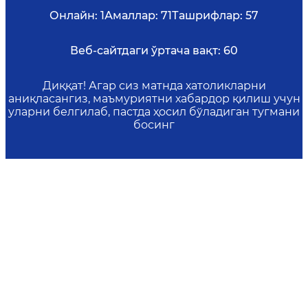
Онлайн:
1
Амаллар:
71
Ташрифлар:
57
Веб-сайтдаги ўртача вақт:
60
Диққат! Агар сиз матнда хатоликларни
аниқласангиз, маъмуриятни хабардор қилиш учун
уларни белгилаб, пастда ҳосил бўладиган тугмани
босинг