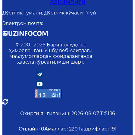
Ҳокимлиги
Дўстлик тумани, Дўстлик кўчаси 17-уй
Электрон почта
:
© 2001-
2026
Барча ҳуқуқлар
ҳимояланган. Ушбу веб-сайтдаги
маълумотлардан фойдаланганда
ҳавола кўрсатилиши шарт.
Охирги янгиланиш
:
2026-08-07 11:51:16
Онлайн:
0
Амаллар:
220
Ташрифлар:
191