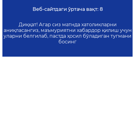
Веб-сайтдаги ўртача вақт:
8
Диққат! Агар сиз матнда хатоликларни
аниқласангиз, маъмуриятни хабардор қилиш учун
уларни белгилаб, пастда ҳосил бўладиган тугмани
босинг