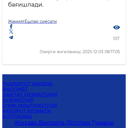
бағишлади.
Жамият
Ёшлар сиёсати
107
Охирги янгиланиш: 2025-12-03 08:17:05
ТАШКИЛОТ ҲАҚИДА
ФАОЛИЯТ
ДАВЛАТ ХИЗМАТЛАРИ
ҲУЖЖАТЛАР
ОЧИҚ МАЪЛУМОТЛАР
АХБОРОТ ХИЗМАТИ
БОҒЛАНИШ
Жиззах Вилояти Дўстлик Тумани