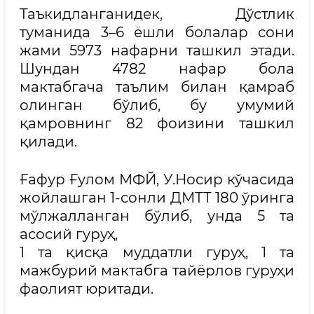
Таъкидланганидек, Дўстлик
туманида 3–6 ёшли болалар сони
жами 5973 нафарни ташкил этади.
Шундан 4782 нафар бола
мактабгача таълим билан қамраб
олинган бўлиб, бу умумий
қамровнинг 82 фоизини ташкил
қилади.
Ғафур Ғулом МФЙ, У.Носир кўчасида
жойлашган 1-сонли ДМТТ 180 ўринга
мўлжалланган бўлиб, унда 5 та
асосий гуруҳ,
1 та қисқа муддатли гуруҳ, 1 та
мажбурий мактабга тайёрлов гуруҳи
фаолият юритади.