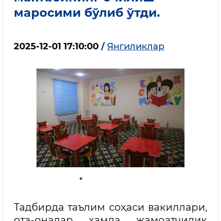
маросими бўлиб ўтди.
2025-12-01 17:10:00
/
Янгиликлар
Тадбирда таълим соҳаси вакиллари,
ота-оналар ҳамда жамоатчилик