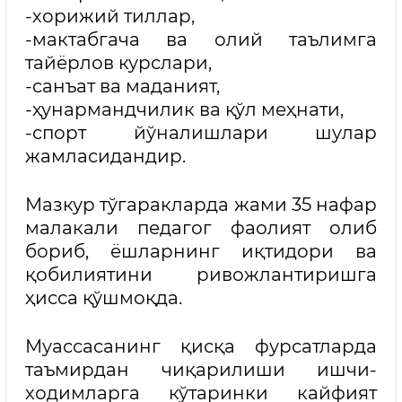
-хорижий тиллар,
-мактабгача ва олий таълимга
тайёрлов курслари,
-санъат ва маданият,
-ҳунармандчилик ва қўл меҳнати,
-спорт йўналишлари шулар
жамласидандир.
Мазкур тўгаракларда жами 35 нафар
малакали педагог фаолият олиб
бориб, ёшларнинг иқтидори ва
қобилиятини ривожлантиришга
ҳисса қўшмоқда.
Муассасанинг қисқа фурсатларда
таъмирдан чиқарилиши ишчи-
ходимларга кўтаринки кайфият