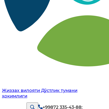
Жиззах вилояти Дўстлик тумани
ҳокимлиги
+99872 335-43-88
;