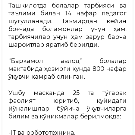
Ташкилотда болалар тарбияси ва
таълими билан 14 нафар педагог
шуғулланади. Таъмирдан кейин
боғчада болажонлар учун ҳам,
тарбиячилар учун ҳам зарур барча
шароитлар яратиб берилди.
“Баркамол авлод” болалар
мактабида ҳозирги кунда 800 нафар
ўқувчи қамраб олинган.
Ушбу масканда 25 та тўгарак
фаолият юритиб, қуйидаги
йўналишлар бўйича ўқувчиларга
билим ва кўникмалар берилмоқда:
-IT ва робототехника,