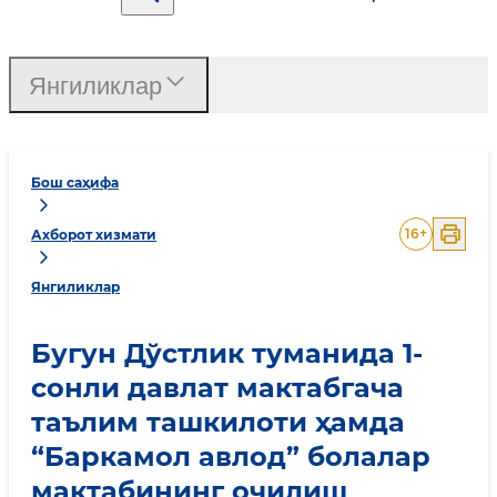
Янгиликлар
Бош саҳифа
16
+
Ахборот хизмати
Янгиликлар
Бугун Дўстлик туманида 1-
сонли давлат мактабгача
таълим ташкилоти ҳамда
“Баркамол авлод” болалар
мактабининг очилиш