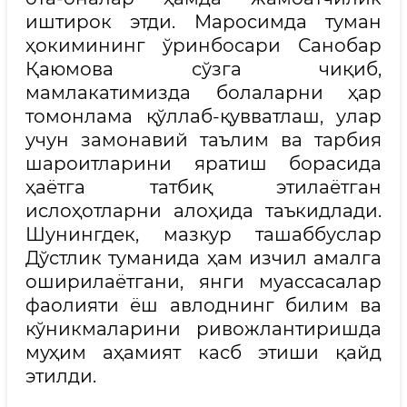
иштирок этди. Маросимда туман
ҳокимининг ўринбосари Санобар
Қаюмова сўзга чиқиб,
мамлакатимизда болаларни ҳар
томонлама қўллаб-қувватлаш, улар
учун замонавий таълим ва тарбия
шароитларини яратиш борасида
ҳаётга татбиқ этилаётган
ислоҳотларни алоҳида таъкидлади.
Шунингдек, мазкур ташаббуслар
Дўстлик туманида ҳам изчил амалга
оширилаётгани, янги муассасалар
фаолияти ёш авлоднинг билим ва
кўникмаларини ривожлантиришда
муҳим аҳамият касб этиши қайд
этилди.