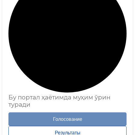
Бу портал ҳаётимда муҳим ўрин
туради
Голосование
Результаты