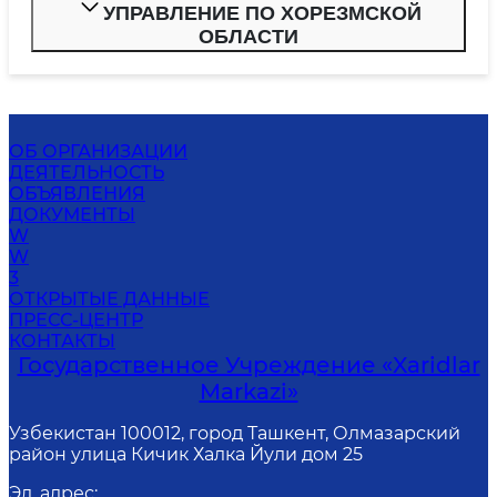
УПРАВЛЕНИЕ ПО ХОРЕЗМСКОЙ
ОБЛАСТИ
ОБ ОРГАНИЗАЦИИ
ДЕЯТЕЛЬНОСТЬ
ОБЪЯВЛЕНИЯ
ДОКУМЕНТЫ
W
W
3
ОТКРЫТЫЕ ДАННЫЕ
ПРЕСС-ЦЕНТР
КОНТАКТЫ
Государственное Учреждение «Xaridlar
Markazi»
Узбекистан 100012, город Ташкент, Олмазарский
район улица Кичик Халка Йули дом 25
Эл. адрес
: