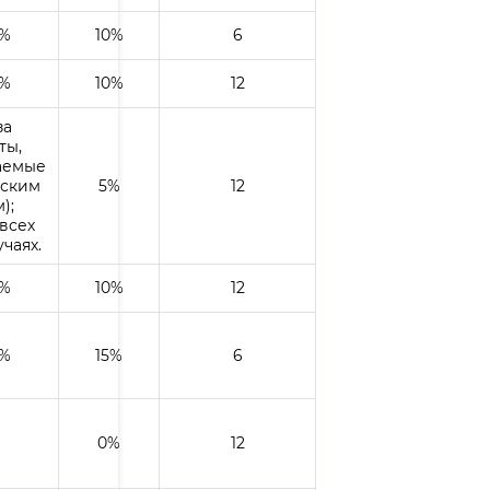
0%
10%
6
0%
10%
12
за
ты,
аемые
вским
5%
12
);
 всех
чаях.
0%
10%
12
0%
15%
6
0%
12