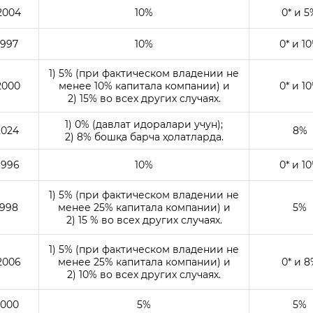
2004
10%
0* и 5
1997
10%
0* и 1
1) 5% (при фактическом владении не
2000
менее 10% капитала компании) и
0* и 1
2) 15% во всех других случаях.
1) 0% (давлат идоралари учун);
2024
8%
2) 8% бошқа барча ҳолатларда.
1996
10%
0* и 1
1) 5% (при фактическом владении не
1998
менее 25% капитала компании) и
5%
2) 15 % во всех других случаях.
1) 5% (при фактическом владении не
2006
менее 25% капитала компании) и
0* и 8
2) 10% во всех других случаях.
2000
5%
5%