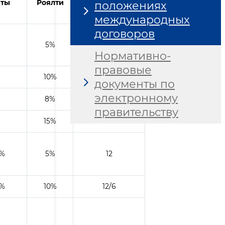
нты
Роялти
положениях
/ оказание услу
г
международных
договоров
5%
12
Нормативно-
правовые
10%
6/6
документы по
электронному
8%
6/6
правительству
15%
12
0%
5%
12
0%
10%
12/6