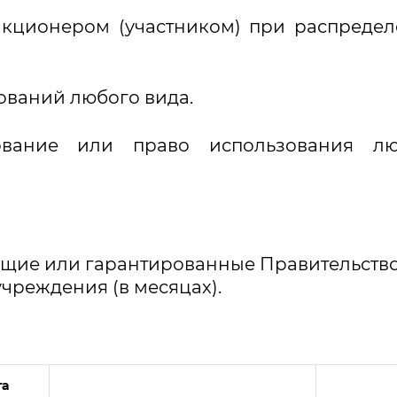
акционером (участником) при распреде
бований любого вида.
вание или право использования лю
ащие или гарантированные Правительство
учреждения (в месяцах).
та