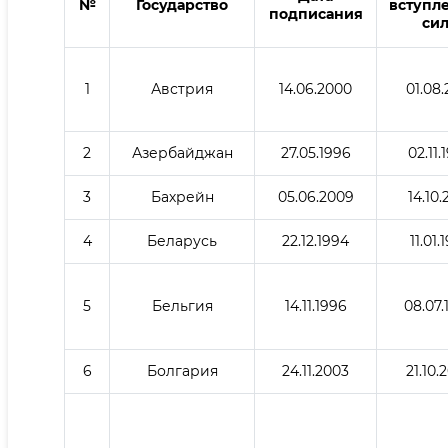
№
Государство
вступл
подписания
си
1
Австрия
14.06.2000
01.08.
2
Азербайджан
27.05.1996
02.11.
3
Бахрейн
05.06.2009
14.10.
4
Беларусь
22.12.1994
11.01.
5
Бельгия
14.11.1996
08.07.
6
Болгария
24.11.2003
21.10.