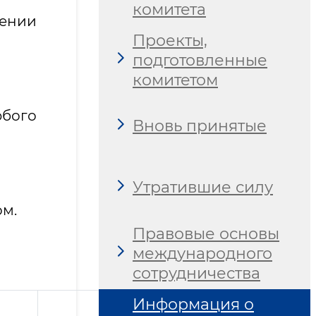
комитета
лении
Проекты,
подготовленные
комитетом
бого
Вновь принятые
Утратившие силу
м.
Правовые основы
международного
сотрудничества
Информация о
Стройплощадка