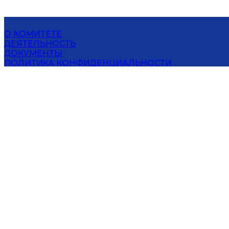
О КОМИТЕТЕ
ДЕЯТЕЛЬНОСТЬ
ДОКУМЕНТЫ
ПОЛИТИКА КОНФИДЕНЦИАЛЬНОСТИ
ГОСУДАРСТВЕННЫЕ УСЛУГИ
ОТКРЫТЫЕ ДАННЫЕ
ПРЕСС-ЦЕНТР
КОНТАКТЫ
НАЛОГОВЫЙ КОМИТЕТ РЕСПУБЛИКИ
УЗБЕКИСТАН
г. Ташкент, 100011, улица Абдулла Кадири, дом 13-а
Эл. адрес
:
org@soliq.uz