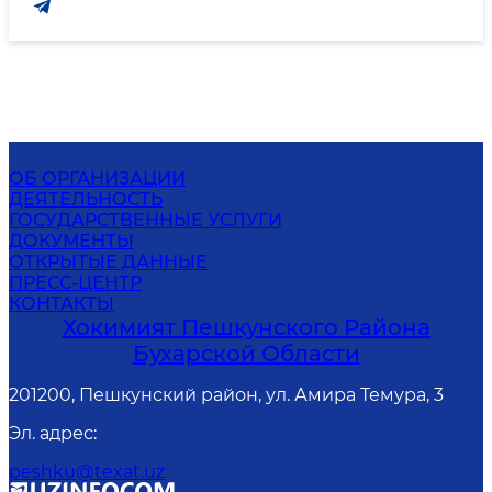
ОБ ОРГАНИЗАЦИИ
ДЕЯТЕЛЬНОСТЬ
ГОСУДАРСТВЕННЫЕ УСЛУГИ
ДОКУМЕНТЫ
ОТКРЫТЫЕ ДАННЫЕ
ПРЕСС-ЦЕНТР
КОНТАКТЫ
Хокимият Пешкунского Района
Бухарской Области
201200, Пешкунский район, ул. Амира Темура, 3
Эл. адрес
:
peshku@texat.uz