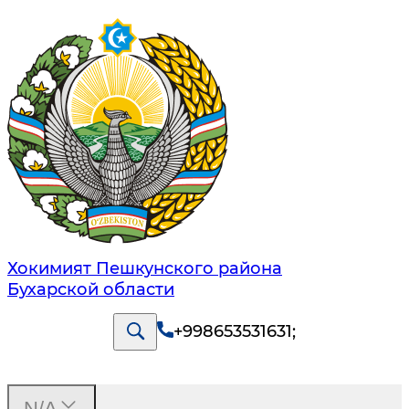
Хокимият Пешкунского района
Бухарской области
+998653531631
;
N/A