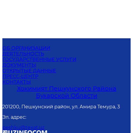
ОБ ОРГАНИЗАЦИИ
ДЕЯТЕЛЬНОСТЬ
ГОСУДАРСТВЕННЫЕ УСЛУГИ
ДОКУМЕНТЫ
ОТКРЫТЫЕ ДАННЫЕ
ПРЕСС-ЦЕНТР
КОНТАКТЫ
Хокимият Пешкунского Района
Бухарской Области
201200, Пешкунский район, ул. Амира Темура, 3
Эл. адрес
:
peshku@texat.uz