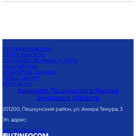
ОБ ОРГАНИЗАЦИИ
ДЕЯТЕЛЬНОСТЬ
ГОСУДАРСТВЕННЫЕ УСЛУГИ
ДОКУМЕНТЫ
ОТКРЫТЫЕ ДАННЫЕ
ПРЕСС-ЦЕНТР
КОНТАКТЫ
Хокимият Пешкунского Района
Бухарской Области
201200, Пешкунский район, ул. Амира Темура, 3
Эл. адрес
:
peshku@texat.uz