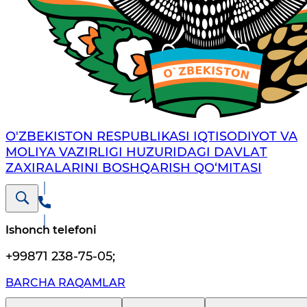
O'ZBEKISTON RESPUBLIKASI IQTISODIYOT VA
MOLIYA VAZIRLIGI HUZURIDАGI DАVLАT
ZАXIRАLАRINI BOSHQАRISH QO‘MITАSI
Ishonch telefoni
+99871 238-75-05
;
BARCHA RAQAMLAR