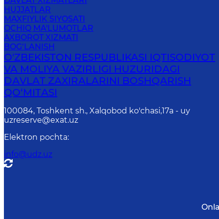
DAVLAT XIZMATLARI
HUJJATLAR
MAXFIYLIK SIYOSATI
OCHIQ MA'LUMOTLAR
AXBOROT XIZMATI
BOG‘LANISH
O'ZBEKISTON RESPUBLIKASI IQTISODIYOT
VA MOLIYA VAZIRLIGI HUZURIDАGI
DАVLАT ZАXIRАLАRINI BOSHQАRISH
QO‘MITАSI
100084, Toshkent sh., Xalqobod ko'chasi,17а - uy
uzreserve@exat.uz
Elektron pochta
:
info@udz.uz
Onla