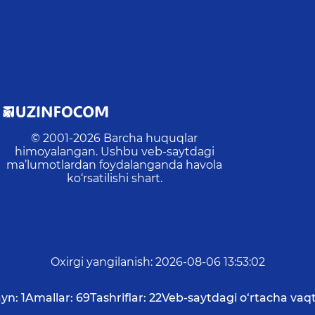
© 2001-
2026
Barcha huquqlar
himoyalangan. Ushbu veb-saytdagi
ma’lumotlardan foydalanganda havola
ko‘rsatilishi shart.
Oxirgi yangilanish
:
2026-08-06 13:53:02
yn:
1
Amallar:
69
Tashriflar:
22
Veb-saytdagi o‘rtacha vaqt