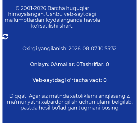
© 2001-
2026
Barcha huquqlar
himoyalangan. Ushbu veb-saytdagi
ma’lumotlardan foydalanganda havola
ko‘rsatilishi shart.
Oxirgi yangilanish
:
2026-08-07 10:55:32
Onlayn:
0
Amallar:
0
Tashriflar:
0
Veb-saytdagi o‘rtacha vaqt:
0
Diqqat! Agar siz matnda xatoliklarni aniqlasangiz,
ma’muriyatni xabardor qilish uchun ularni belgilab,
pastda hosil bo‘ladigan tugmani bosing