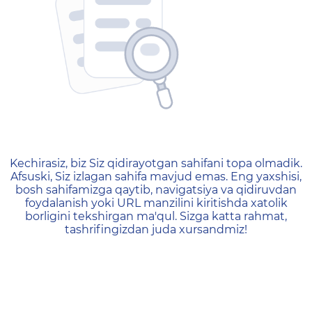
404 — Страница не найд
Kechirasiz, biz Siz qidirayotgan sahifani topa olmadik.
Afsuski, Siz izlagan sahifa mavjud emas. Eng yaxshisi,
bosh sahifamizga qaytib, navigatsiya va qidiruvdan
foydalanish yoki URL manzilini kiritishda xatolik
borligini tekshirgan ma'qul. Sizga katta rahmat,
tashrifingizdan juda xursandmiz!