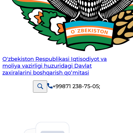
O'zbekiston Respublikasi Iqtisodiyot va
moliya vazirligi huzuridаgi Dаvlаt
zаxirаlаrini boshqаrish qo‘mitаsi
+99871 238-75-05
;