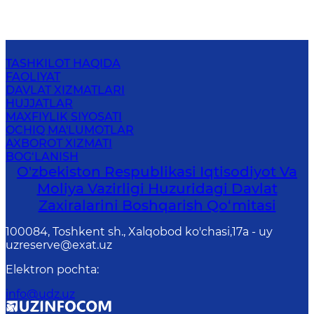
TASHKILOT HAQIDA
FAOLIYAT
DAVLAT XIZMATLARI
HUJJATLAR
MAXFIYLIK SIYOSATI
OCHIQ MA'LUMOTLAR
AXBOROT XIZMATI
BOG‘LANISH
O'zbekiston Respublikasi Iqtisodiyot Va
Moliya Vazirligi Huzuridаgi Dаvlаt
Zаxirаlаrini Boshqаrish Qo‘mitаsi
100084, Toshkent sh., Xalqobod ko'chasi,17а - uy
uzreserve@exat.uz
Elektron pochta
:
info@udz.uz